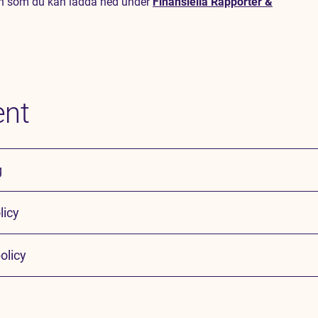
en som du kan ladda ned under
Finansiella Rapporter &
nt
g
licy
olicy