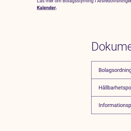
Läs mer om Bolagsstyrning i Årsredovisning
Kalender
.
Dokume
Bolagsordnin
Hållbarhetspo
Informationsp