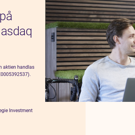
 på
 Nasdaq
h aktien handlas
SE0005392537).
egie Investment