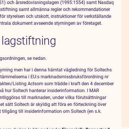
:551) och årsredovisningslagen (1995:1554) samt Nasdaq
agstiftning samt allmänna regler och rekommendationer
r styrelsen och utskott, instruktioner för verkställande
centrala dokument avseende styrningen av företaget.
lagstiftning
agsordningen, se nedan.
styrning men har i denna hämtat vägledning för Soltechs
estämmelserna i EU:s marknadsmissbruksförordning nr
kten/Listing Actsom som trädde i kraft den 4 december
på hur Soltech hanterar insiderinformation. I MAR
entliggöras till marknaden, under vilka förutsättningar
t sätt Soltech är skyldig att föra en förteckning över
tillgång till insiderinformation om Soltech (en s.k.