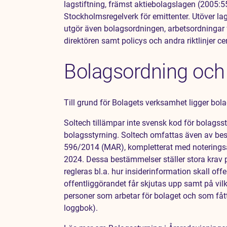
lagstiftning, främst aktiebolagslagen (2005
Stockholmsregelverk för emittenter. Utöver l
utgör även bolagsordningen, arbetsordningar fö
direktören samt policys och andra riktlinjer 
Bolagsordning och 
Till grund för Bolagets verksamhet ligger bol
Soltech tillämpar inte svensk kod för bolags
bolagsstyrning. Soltech omfattas även av b
596/2014 (MAR), kompletterat med noteringsa
2024. Dessa bestämmelser ställer stora krav 
regleras bl.a. hur insiderinformation skall off
offentliggörandet får skjutas upp samt på vilke
personer som arbetar för bolaget och som fått 
loggbok).