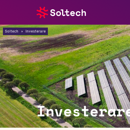
Soltech
»
Investerare
Om oss
Pressrum
Tjänster
Referensprojekt
Investerare
Investerar
Hållbarhet