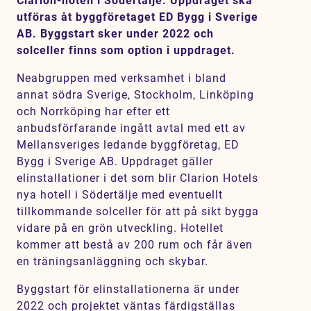
Clarion-hotell i Södertälje. Uppdraget ska
Karriär
utföras åt byggföretaget ED Bygg i Sverige
AB. Byggstart sker under 2022 och
Jobb
solceller finns som option i uppdraget.
Kontakt
Neabgruppen med verksamhet i bland
annat södra Sverige, Stockholm, Linköping
SV
EN
och Norrköping har efter ett
anbudsförfarande ingått avtal med ett av
Mellansveriges ledande byggföretag, ED
Bygg i Sverige AB. Uppdraget gäller
elinstallationer i det som blir Clarion Hotels
nya hotell i Södertälje med eventuellt
tillkommande solceller för att på sikt bygga
vidare på en grön utveckling. Hotellet
kommer att bestå av 200 rum och får även
en träningsanläggning och skybar.
Byggstart för elinstallationerna är under
2022 och projektet väntas färdigställas