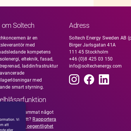
 om Soltech
Adress
chkoncernen är en
Soltech Energy Sweden AB (
tsleverantör med
Birger Jarlsgatan 41A
nadsledande kompetens
111 45 Stockholm
olenergi, elteknik, fasad,
+46 (0)8 425 03 150
treprenad, laddinfrastruktur
info@soltechenergy.com
avancerade
ilagerlösningar med
rande smart styrning.
elblåsarfunktion
du uppmärksammat något
nte känns rätt?
Rapportera
ormation. Vi
om att
isstanke om oegentlighet
nde eller