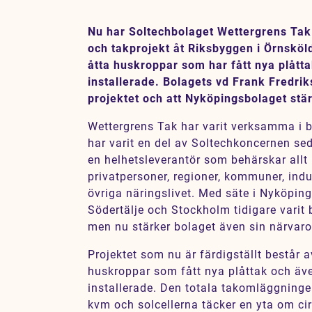
Karriär
Nu har Soltechbolaget Wettergrens Tak f
Jobb
och takprojekt åt Riksbyggen i Örnsköl
åtta huskroppar som har fått nya plått
Kontakt
installerade. Bolagets vd Frank Fredri
projektet och att Nyköpingsbolaget stär
SV
EN
Wettergrens Tak har varit verksamma i b
har varit en del av Soltechkoncernen se
en helhetsleverantör som behärskar allt
privatpersoner, regioner, kommuner, indu
övriga näringslivet. Med säte i Nyköpin
Södertälje och Stockholm tidigare vari
men nu stärker bolaget även sin närvaro
Projektet som nu är färdigställt består
huskroppar som fått nya plåttak och äve
installerade. Den totala takomläggningen
kvm och solcellerna täcker en yta om c