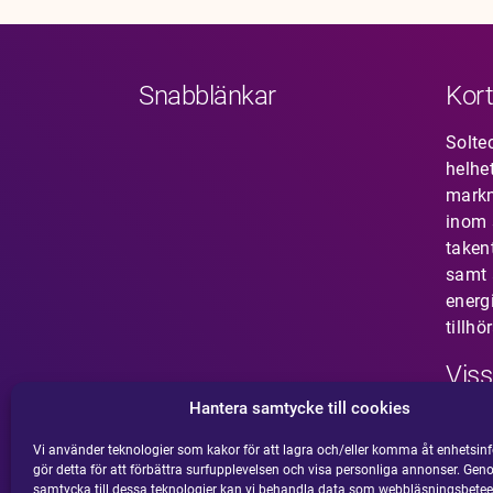
Snabblänkar
Kort
Solte
helhe
mark
inom s
taken
samt 
energ
tillhö
Viss
Hantera samtycke till cookies
Har 
som i
Vi använder teknologier som kakor för att lagra och/eller komma åt enhetsinf
gör detta för att förbättra surfupplevelsen och visa personliga annonser. Gen
din m
samtycka till dessa teknologier kan vi behandla data som webbläsningsbetee