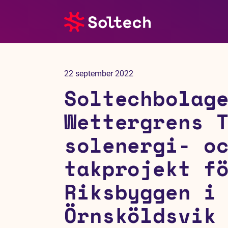
Om oss
22 september 2022
Pressrum
Soltechbolag
Tjänster
Wettergrens 
solenergi- o
Referensprojekt
takprojekt f
Investerare
Riksbyggen i
Hållbarhet
Örnsköldsvik