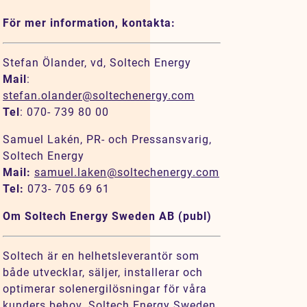
För mer information, kontakta:
Stefan Ölander, vd, Soltech Energy
Mail
:
stefan.olander@soltechenergy.com
Tel
: 070- 739 80 00
Samuel Lakén, PR- och Pressansvarig,
Soltech Energy
Mail:
samuel.laken@soltechenergy.com
Tel:
073- 705 69 61
Om Soltech Energy Sweden AB (publ)
Soltech är en helhetsleverantör som
både utvecklar, säljer, installerar och
optimerar solenergilösningar för våra
kunders behov. Soltech Energy Sweden