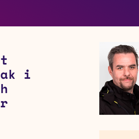
et
Tak i
ch
ör