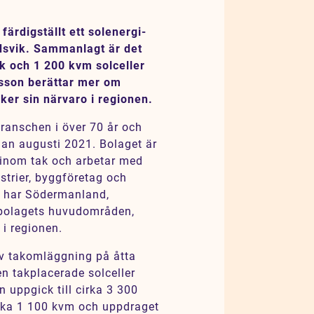
ärdigställt ett solenergi-
dsvik. Sammanlagt är det
ak och 1 200 kvm solceller
ksson berättar mer om
ker sin närvaro i regionen.
ranschen i över 70 år och
dan augusti 2021. Bolaget är
 inom tak och arbetar med
strier, byggföretag och
g har Södermanland,
t bolagets huvudområden,
 i regionen.
 av takomläggning på åtta
n takplacerade solceller
 uppgick till cirka 3 300
irka 1 100 kvm och uppdraget