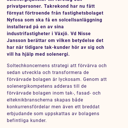
Karriär
privatpersoner. Takrekond har nu fått
förnyat förtroende från fastighetsbolaget
Jobb
Nyfosa som ska få en solcellsanläggning
installerad på en av sina
Kontakt
industrifastigheter i Växjö. Vd Nisse
Jansson berättar om vilken betydelse det
SV
EN
har när tidigare tak-kunder hör av sig och
vill ha hjälp med solenergi.
Soltechkoncernens strategi att förvärva och
sedan utveckla och transformera de
förvärvade bolagen är lyckosam. Genom att
solenergikompetens adderas till de
förvärvade bolagen inom tak-, fasad- och
elteknikbranscherna skapas både
konkurrensfördelar men även ett breddat
erbjudande som uppskattas av bolagens
befintliga kunder.