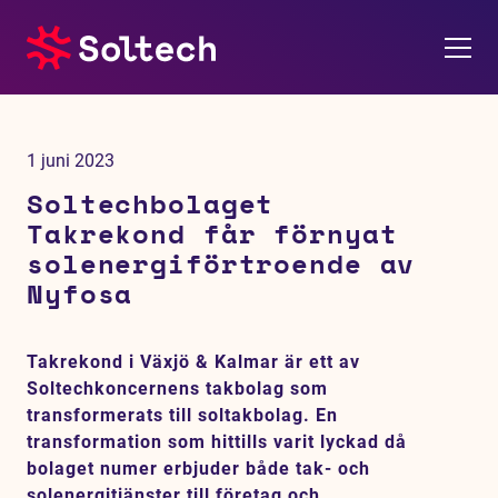
Om oss
1 juni 2023
Pressrum
Soltechbolaget
Takrekond får förnyat
Tjänster
solenergiförtroende av
Nyfosa
Referensprojekt
Takrekond i Växjö & Kalmar är ett av
Investerare
Soltechkoncernens takbolag som
transformerats till soltakbolag. En
Hållbarhet
transformation som hittills varit lyckad då
bolaget numer erbjuder både tak- och
solenergitjänster till företag och