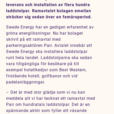
leverans och installation av flera hundra
Karriär
laddstolpar. Ramavtalet bolagen emellan
Jobb
sträcker sig sedan över en femårsperiod.
Kontakt
Swede Energy har en gedigen erfarenhet av
gröna energilösningar. Nu har bolaget
SV
EN
skrivit på ett ramavtal med
parkeringsaktören Pair. Avtalet innebär att
Swede Energy ska installera laddstolpar
runt hela landet. Laddstolparna ska sedan
vara tillgängliga för besökare på till
exempel hotellkedjor som Best Western,
fristående hotell, golfbanor och vid
padelanläggningar.
– Det är med stor glädje som vi nu kan
meddela att vi har tecknat ett ramavtal med
Pair om hundratals laddstolpar. Det är en
spännande aktör som fyller ett växande