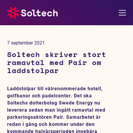
Om oss
7 september 2021
Pressrum
Soltech skriver stort
ramavtal med Pair om
Tjänster
laddstolpar
Referensprojekt
Laddstolpar till välrenommerade hotell,
golfbanor och padelcenter. Det ska
Investerare
Soltechs dotterbolag Swede Energy nu
leverera sedan man ingått ramavtal med
Hållbarhet
parkeringsaktören Pair. Samarbetet är
redan i gång och kommer under den
kommande halvårsperioden innebära