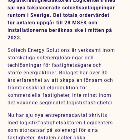
logistikfastighetsaktören Logicenters med
Karriär
sju nya takplacerade solcellsanläggningar
runtom i Sverige. Det totala ordervärdet
Jobb
för avtalen uppgår till 28 MSEK och
Kontakt
installationerna beräknas ske i mitten på
2023.
SV
EN
Soltech Energy Solutions är verksamt inom
storskaliga solenergilösningar och
techlösningar för fastighetsägare och
större energiaktörer. Bolaget har över 30
års erfarenhet av att skapa en lönsam och
framtidssäkrad elproduktion för
kommersiella fastigheter, inte minst inom
det växande segmentet logistikfastigheter.
Nu har sju nya entreprenadavtal skrivits
med logistikfastighetsaktören Logicenters
som storsatsar på solenergi för sina
fastigheter. Avtalen gäller olika