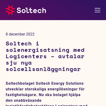
Om oss
8 december 2022
Pressrum
Soltech i
solenergisatsning med
Tjänster
Logicenters – avtalar
sju nya
Referensprojekt
solcellsanläggningar
Investerare
Soltechbolaget Soltech Energy Solutions
utvecklar storskaliga energilösningar för
Hållbarhet
fastighetsägare. Nu ska bolaget hjälpa
den snabbväxande