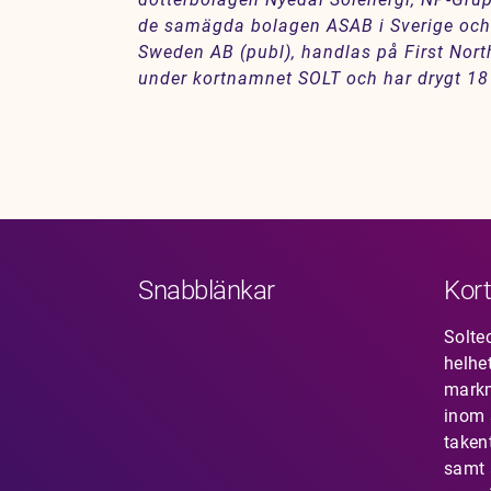
de samägda bolagen ASAB i Sverige och 
Sweden AB (publ), handlas på First Nor
under kortnamnet SOLT och har drygt 18
Snabblänkar
Kort
Solte
helhe
mark
inom s
taken
samt 