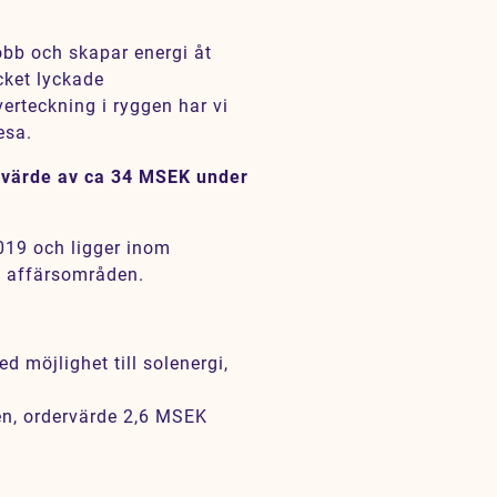
jobb och skapar energi åt
cket lyckade
rteckning i ryggen har vi
esa.
tt värde av ca 34 MSEK under
2019 och ligger inom
e affärsområden.
d möjlighet till solenergi,
ten, ordervärde 2,6 MSEK