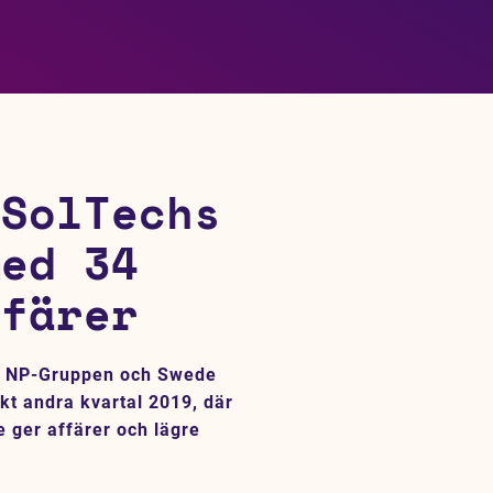
 SolTechs
med 34
ffärer
i, NP-Gruppen och Swede
kt andra kvartal 2019, där
 ger affärer och lägre