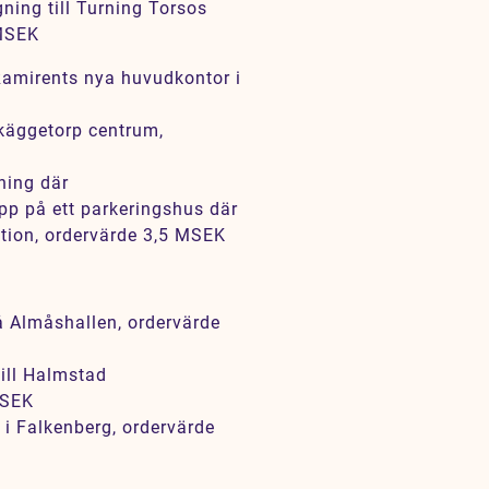
ning till Turning Torsos
 MSEK
 Ramirents nya huvudkontor i
Skäggetorp centrum,
ning där
pp på ett parkeringshus där
ktion, ordervärde 3,5 MSEK
 Almåshallen, ordervärde
ill Halmstad
MSEK
i Falkenberg, ordervärde