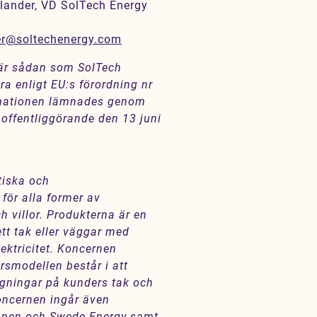
lander, VD SolTech Energy
er@soltechenergy.com
 är sådan som SolTech
a enligt EU:s förordning nr
mationen lämnades genom
offentliggörande den 13 juni
tiska och
för alla former av
h villor. Produkterna är en
ett tak eller väggar med
lektricitet. Koncernen
rsmodellen består i att
ggningar på kunders tak och
koncernen ingår även
uppen och Swede Energy samt