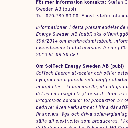
För mer information kontakta:
Stefan Ö
Sweden AB (publ)
Tel: 070-739 80 00. Epost:
stefan.oland
Informationen i detta pressmeddelande
Energy Sweden AB (publ) ska offentliggör
596/2014 om marknadsmissbruk. Infor
ovanstående kontaktpersons försorg för 
2019 kl.
08.30
CET.
Om SolTech Energy Sweden AB (publ)
SolTech Energy utvecklar och säljer este
byggnadsintegrerade solenergiprodukter 
fastigheter – kommersiella, offentliga oc
del av en fastighets yttre skal i form av 
integrerade solceller för produktion av e
bedriver även verksamhet i Kina där affä
finansiera, äga och driva solenergianlä
sälja all elektricitet som produceras. I 
dotterbolagen Nyedal Solenergi, NP-Gr