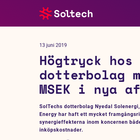
Om oss
13 juni 2019
Pressrum
Högtryck hos
Tjänster
dotterbolag 
MSEK i nya a
Referensprojekt
Investerare
SolTechs dotterbolag Nyedal Solenerg
Energy har haft ett mycket framgångsri
Hållbarhet
synergieffekterna inom koncernen både
inköpskostnader.