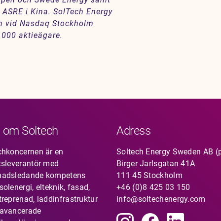
ASRE i Kina. SolTech Energy
th vid Nasdaq Stockholm
 000 aktieägare.
 om Soltech
Adress
chkoncernen är en
Soltech Energy Sweden AB (
tsleverantör med
Birger Jarlsgatan 41A
nadsledande kompetens
111 45 Stockholm
olenergi, elteknik, fasad,
+46 (0)8 425 03 150
treprenad, laddinfrastruktur
info@soltechenergy.com
avancerade