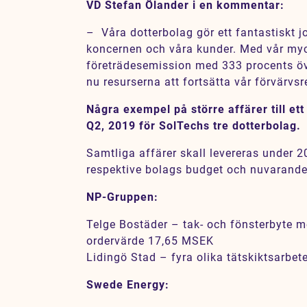
VD Stefan Ölander i en kommentar:
Karriär
–
Våra dotterbolag gör ett fantastiskt 
Jobb
koncernen och våra kunder. Med vår my
Kontakt
företrädesemission med 333 procents öve
nu resurserna att fortsätta vår förvärvsr
SV
EN
Några exempel på större affärer till e
Q2, 2019 för SolTechs tre dotterbolag.
Samtliga affärer skall levereras under 
respektive bolags budget och nuvarand
NP-Gruppen:
Telge Bostäder – tak- och fönsterbyte me
ordervärde 17,65 MSEK
Lidingö Stad – fyra olika tätskiktsarbe
Swede Energy: