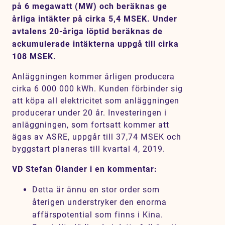
på 6 megawatt (MW) och beräknas ge
Karriär
årliga intäkter på cirka 5,4 MSEK. Under
Jobb
avtalens 20-åriga löptid beräknas de
ackumulerade intäkterna uppgå till cirka
Kontakt
108 MSEK.
SV
EN
Anläggningen kommer årligen producera
cirka 6 000 000 kWh. Kunden förbinder sig
att köpa all elektricitet som anläggningen
producerar under 20 år. Investeringen i
anläggningen, som fortsatt kommer att
ägas av ASRE, uppgår till 37,74 MSEK och
byggstart planeras till kvartal 4, 2019.
VD Stefan Ölander i en kommentar:
Detta är ännu en stor order som
återigen understryker den enorma
affärspotential som finns i Kina.