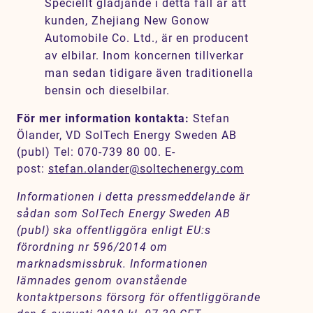
Speciellt glädjande i detta fall är att
kunden, Zhejiang New Gonow
Automobile Co. Ltd., är en producent
av elbilar. Inom koncernen tillverkar
man sedan tidigare även traditionella
bensin och dieselbilar.
För mer information kontakta:
Stefan
Ölander, VD SolTech Energy Sweden AB
(publ) Tel: 070-739 80 00. E-
post:
stefan.olander@soltechenergy.com
Informationen i detta pressmeddelande är
sådan som SolTech Energy Sweden AB
(publ) ska offentliggöra enligt EU:s
förordning nr 596/2014 om
marknadsmissbruk. Informationen
lämnades genom ovanstående
kontaktpersons försorg för offentliggörande