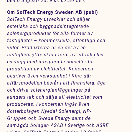
den 6 augusti 2019 kl. 07.30 CET.
Om SolTech Energy Sweden AB (publ)
SolTech Energy utvecklar och säljer
estetiska och byggnadsintegrerade
solenergiprodukter för alla former av
fastigheter – kommersiella, offentliga och
villor. Produkterna är en del av en
fastighets yttre skal i form av ett tak eller
en vägg med integrerade solceller för
produktion av elektricitet. Koncernen
bedriver även verksamhet i Kina där
affärsmodellen består i att finansiera, äga
och driva solenergianläggningar på
kunders tak och sälja all elektricitet som
produceras. I koncernen ingår även
dotterbolagen Nyedal Solenergi, NP-
Gruppen och Swede Energy samt de
samägda bolagen ASAB i Sverige och ASRE