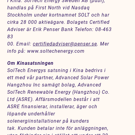
i Kina. SolTech Energy Sweden AB (publ),
handlas på First North vid Nasdaq
Stockholm under kortnamnet SOLT och har
cirka 28 000 aktieägare. Bolagets Certified
Adviser
är Erik Penser Bank Telefon: 08-463
83
00. Email:
certifiedadviser@penser.se
. Mer
info på:
www.soltechenergy.com
Om Kinasatsningen
SolTech Energys satsning i Kina bedrivs i
ett med vår partner, Advanced Solar Power
Hangzhou Inc samägt bolag, Advanced
SolTech Renewable Energy (Hangzhou) Co.
Ltd (ASRE). Affärsmodellen består i att
ASRE finansierar, installerar, äger och
löpande underhåller
solenergiinstallationer på kunders
tak. Kunden betalar inte för anläggningen,