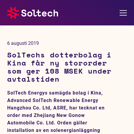
Om oss
6 augusti 2019
Pressrum
SolTechs dotterbolag i
Kina får ny stororder
Tjänster
som ger 108 MSEK under
avtalstiden
Referensprojekt
SolTech Energys samägda bolag i Kina,
Investerare
Advanced SolTech Renewable Energy
Hangzhou Co. Ltd, ASRE, har tecknat en
Hållbarhet
order med Zhejiang New Gonow
Automobile Co. Ltd. Orden gäller
installation av en solenergianläggning