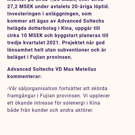
Karriär
27,2 MSEK under avtalets 20-åriga löptid.
Investeringen i anläggningen, som
Jobb
kommer att ägas av Advanced Soltechs
helägda dotterbolag i Kina, uppgår till
Kontakt
cirka 10 MSEK och byggstart planeras till
tredje kvartalet 2021. Projektet når god
SV
EN
lönsamhet helt utan subventioner och är
beläget i Fujian provinsen.
Advanced Soltechs VD Max Metelius
kommenterar:
-Vår säljorganisation fortsätter att skörda
framgångar i Fujian provinsen. Vi upplever
ett ökande intresse för solenergi i Kina
både från kunder och andra aktörer.