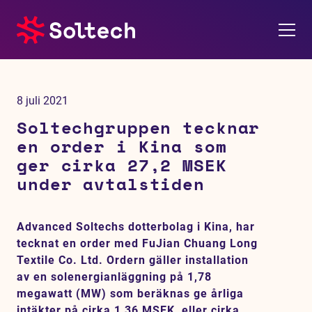
Om oss
8 juli 2021
Pressrum
Soltechgruppen tecknar
en order i Kina som
Tjänster
ger cirka 27,2 MSEK
under avtalstiden
Referensprojekt
Advanced Soltechs dotterbolag i Kina, har
Investerare
tecknat en order med FuJian Chuang Long
Textile Co. Ltd. Ordern gäller installation
Hållbarhet
av en solenergianläggning på 1,78
megawatt (MW) som beräknas ge årliga
intäkter på cirka 1,36 MSEK, eller cirka