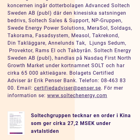
koncernen ingår dotterbolagen Advanced Soltech
Sweden AB (publ) där den kinesiska satsningen
bedrivs, Soltech Sales & Support, NP-Gruppen,
Swede Energy Power Solutions, MeraSol, Soldags,
Takorama, Fasadsystem, Measol, Takrekond,
Din Takläggare, Annelunds Tak, Ljungs Sedum,
Provektor, Rams El och Takbyrån. Soltech Energy
Sweden AB (publ), handlas på Nasdaq First North
Growth Market under kortnamnet SOLT och har
cirka 65 000 aktieägare. Bolagets Certified
Adviser är Erik Penser Bank. Telefon: 08-463 83
00. Email:
certifiedadviser@penser.se
. För mer
information se:
www.soltechenergy.com
Soltechgruppen tecknar en order i Kina
som ger cirka 27,2 MSEK under
avtalstiden