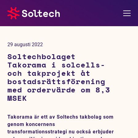
Om oss
29 augusti 2022
Pressrum
Soltechbolaget
Takorama i solcells-
Tjänster
och takprojekt åt
bostadsrättsförening
Referensprojekt
med ordervärde om 8,3
MSEK
Investerare
Takorama är ett av Soltechs takbolag som
Hållbarhet
genom koncernens
transformationsstrategi nu också erbjuder