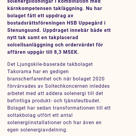
solenergilösningar i kombination med
Karriär
kärnkompetensen takläggning. Nu har
bolaget fått ett uppdrag av
Jobb
bostadsrättsföreningen HSB Uppegård i
Kontakt
Stenungsund. Uppdraget innebär både ett
nytt tak samt en takplacerad
solcellsanläggning och ordervärdet för
SV
EN
affären uppgår till 8,3 MSEK.
Det Ljungskile-baserade takbolaget
Takorama har en gedigen
branscherfarenhet och när bolaget 2020
förvärvades av Soltechkoncernen inleddes
arbetet med att addera solenergi till det
befintliga produkt- och tjänsteutbudet.
Bolaget har sedan transformationen till ett
soltakbolag utfört ett antal
solenergiinstallationer och har även en
egen solenergiavdelning.