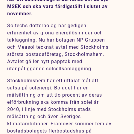
Karriär
MSEK och ska vara färdigställt i slutet av
november.
Jobb
Soltechs dotterbolag har gedigen
Kontakt
erfarenhet av gröna energilösningar och
takläggning. Nu har bolagen NP Gruppen
SV
EN
och Measol tecknat avtal med Stockholms
största bostadsföretag, Stockholmshem.
Avtalet gäller nytt papptak med
utanpåliggande solcellsanläggning.
Stockholmshem har ett uttalat mål att
satsa på solenergi. Bolaget har en
målsättning om att tio procent av deras
elförbrukning ska komma från solel år
2040, i linje med Stockholms stads
målsättning och även Sveriges
klimatambitioner. Framöver kommer fem av
bostadsbolagets flerbostadshus på