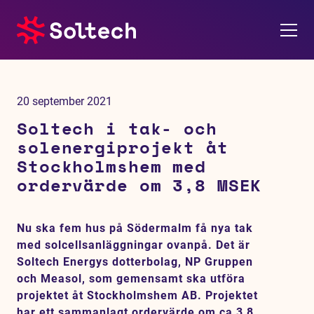
Om oss
20 september 2021
Pressrum
Soltech i tak- och
solenergiprojekt åt
Tjänster
Stockholmshem med
ordervärde om 3,8 MSEK
Referensprojekt
Nu ska fem hus på Södermalm få nya tak
Investerare
med solcellsanläggningar ovanpå. Det är
Soltech Energys dotterbolag, NP Gruppen
Hållbarhet
och Measol, som gemensamt ska utföra
projektet åt Stockholmshem AB. Projektet
har ett sammanlagt ordervärde om ca 3,8