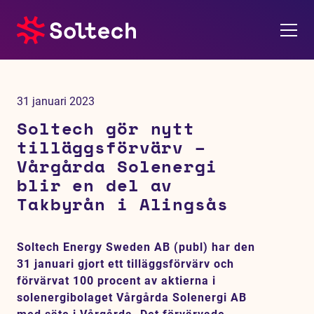
Om oss
31 januari 2023
Pressrum
Soltech gör nytt
tilläggsförvärv –
Tjänster
Vårgårda Solenergi
blir en del av
Referensprojekt
Takbyrån i Alingsås
Investerare
Soltech Energy Sweden AB (publ) har den
31 januari gjort ett tilläggsförvärv och
Hållbarhet
förvärvat 100 procent av aktierna i
solenergibolaget Vårgårda Solenergi AB