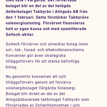
med säte i Vårgårda. Det förvärvade
Karriär
bolaget blir en del av det helägda
dotterbolaget Takbyrån i Alingsås AB från
Jobb
den 1 februari. Detta förstärker Takbyråns
Kontakt
solenergisatsning. Förvärvet finansieras
helt ur egen kassa och med nyemitterade
Soltech-aktier.
SV
EN
Soltech förvärvar och utvecklar bolag inom
sol-, tak-, fasad- och elteknikbranscherna.
Koncernen gör även strategiska
tilläggsförvärv för att stärka befintliga
bolag.
Nu genomför koncernen ett nytt
tilläggsförvärv genom att förvärva
solenergibolaget Vårgårda Solenergi.
Bolaget blir direkt en del av det
Alingsåsbaserade takbolaget Takbyrån som
förvärvades av Soltechkoncernen i juni