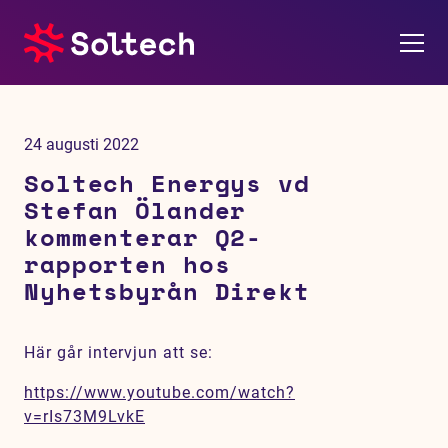
Om oss
24 augusti 2022
Pressrum
Soltech Energys vd
Stefan Ölander
Tjänster
kommenterar Q2-
rapporten hos
Referensprojekt
Nyhetsbyrån Direkt
Investerare
Här går intervjun att se:
Hållbarhet
https://www.youtube.com/watch?
v=rIs73M9LvkE