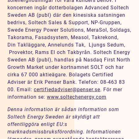
solenergilösningar för våra kunders behov. I
koncernen ingår dotterbolagen Advanced Soltech
Sweden AB (publ) där den kinesiska satsningen
bedrivs, Soltech Sales & Support, NP-Gruppen,
Swede Energy Power Solutions, MeraSol, Soldags,
Takorama, Fasadsystem, Measol, Takrekond,
Din Takläggare, Annelunds Tak, Ljungs Sedum,
Provektor, Rams El och Takbyrån. Soltech Energy
Sweden AB (publ), handlas på Nasdaq First North
Growth Market under kortnamnet SOLT och har
cirka 67 000 aktieägare. Bolagets Certified
Adviser är Erik Penser Bank. Telefon: 08-463 83
00. Email:
certifiedadviser@penser.se
. För mer
information se:
www.soltechenergy.com
Denna information är sådan information som
Soltech Energy Sweden är skyldigt att
offentliggöra enligt EU:s
marknadsmissbruksförordning. Informationen