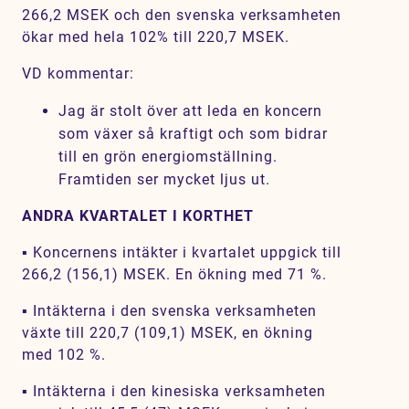
266,2 MSEK och den svenska verksamheten
Karriär
ökar med hela 102% till 220,7 MSEK.
Jobb
VD kommentar:
Kontakt
Jag är stolt över att leda en koncern
som växer så kraftigt och som bidrar
SV
EN
till en grön energiomställning.
Framtiden ser mycket ljus ut.
ANDRA KVARTALET I KORTHET
▪ Koncernens intäkter i kvartalet uppgick till
266,2 (156,1) MSEK. En ökning med 71 %.
▪ Intäkterna i den svenska verksamheten
växte till 220,7 (109,1) MSEK, en ökning
med 102 %.
▪ Intäkterna i den kinesiska verksamheten