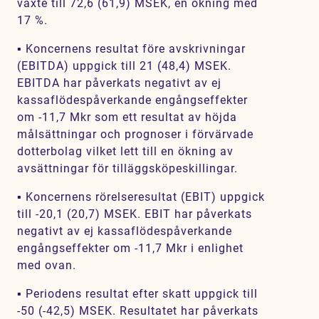
växte till 72,6 (61,9) MSEK, en ökning med
17 %.
▪ Koncernens resultat före avskrivningar
(EBITDA) uppgick till 21 (48,4) MSEK.
EBITDA har påverkats negativt av ej
kassaflödespåverkande engångseffekter
om -11,7 Mkr som ett resultat av höjda
målsättningar och prognoser i förvärvade
dotterbolag vilket lett till en ökning av
avsättningar för tilläggsköpeskillingar.
▪ Koncernens rörelseresultat (EBIT) uppgick
till -20,1 (20,7) MSEK. EBIT har påverkats
negativt av ej kassaflödespåverkande
engångseffekter om -11,7 Mkr i enlighet
med ovan.
▪ Periodens resultat efter skatt uppgick till
-50 (-42,5) MSEK. Resultatet har påverkats