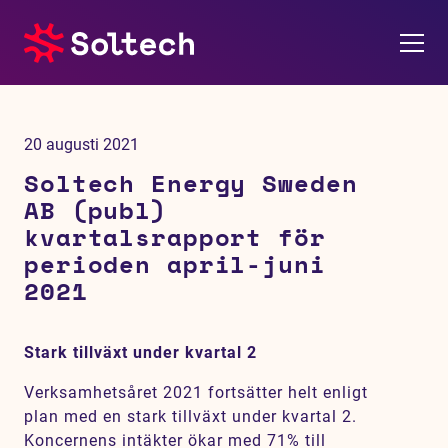
Om oss
20 augusti 2021
Pressrum
Soltech Energy Sweden
AB (publ)
Tjänster
kvartalsrapport för
perioden april-juni
Referensprojekt
2021
Investerare
Stark tillväxt under kvartal 2
Hållbarhet
Verksamhetsåret 2021 fortsätter helt enligt
plan med en stark tillväxt under kvartal 2.
Koncernens intäkter ökar med 71% till