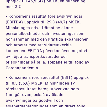
uppgick till 45,5 (47) MSEK, en minskning
med 3 %.
▪ Koncernens resultat före avskrivningar
(EBITDA) uppgick till 29,3 (49,7) MSEK.
Minskningen drivs främst av ökade
personalkostnader och investeringar som
hör samman med den kraftiga expansionen
och arbetet med att vidareutveckla
koncernen. EBITDA påverkas även negativt
av höjda transportkostnader och
prisökningar på bl. a. solpaneler till följd av
Coronapandemin.
▪ Koncernens rörelseresultat (EBIT) uppgick
till 8,3 (35,6) MSEK. Minskningen av
rörelseresultatet beror, utöver vad som
framgår ovan, också av ökade
avskrivningar på goodwill och
solenergianläggningar som en direkt följd