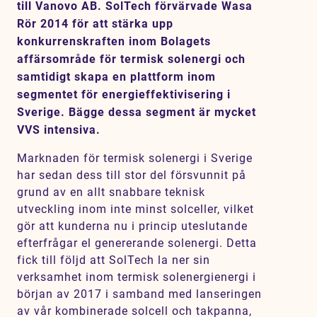
till Vanovo AB. SolTech förvärvade Wasa
Karriär
Rör 2014 för att stärka upp
Jobb
konkurrenskraften inom Bolagets
affärsområde för termisk solenergi och
Kontakt
samtidigt skapa en plattform inom
segmentet för energieffektivisering i
SV
EN
Sverige. Bägge dessa segment är mycket
VVS intensiva.
Marknaden för termisk solenergi i Sverige
har sedan dess till stor del försvunnit på
grund av en allt snabbare teknisk
utveckling inom inte minst solceller, vilket
gör att kunderna nu i princip uteslutande
efterfrågar el genererande solenergi. Detta
fick till följd att SolTech la ner sin
verksamhet inom termisk solenergienergi i
början av 2017 i samband med lanseringen
av vår kombinerade solcell och takpanna,