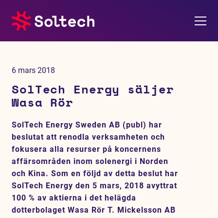
Om oss
6 mars 2018
Pressrum
SolTech Energy säljer
Wasa Rör
Tjänster
SolTech Energy Sweden AB (publ) har
Referensprojekt
beslutat att renodla verksamheten och
fokusera alla resurser på koncernens
Investerare
affärsområden inom solenergi i Norden
och Kina. Som en följd av detta beslut har
Hållbarhet
SolTech Energy den 5 mars, 2018 avyttrat
100 % av aktierna i det helägda
dotterbolaget Wasa Rör T. Mickelsson AB