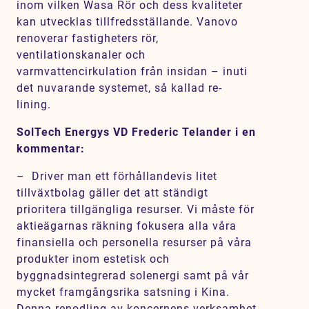
inom vilken Wasa Rör och dess kvaliteter
kan utvecklas tillfredsställande. Vanovo
renoverar fastigheters rör,
ventilationskanaler och
varmvattencirkulation från insidan – inuti
det nuvarande systemet, så kallad
re-
lining.
SolTech Energys VD Frederic Telander i en
kommentar:
–
Driver man ett förhållandevis litet
tillväxtbolag gäller det att ständigt
prioritera tillgängliga resurser. Vi måste för
aktieägarnas räkning fokusera alla våra
finansiella och personella resurser på våra
produkter inom estetisk och
byggnadsintegrerad solenergi samt på vår
mycket framgångsrika satsning i Kina.
Denna renodling av koncernens verksamhet