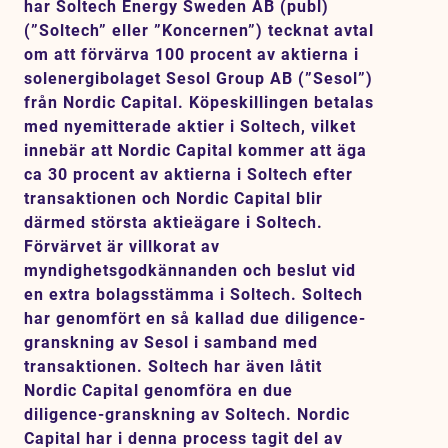
har Soltech Energy Sweden AB (publ)
Karriär
(”Soltech” eller ”Koncernen”) tecknat avtal
om att förvärva 100 procent av aktierna i
Jobb
solenergibolaget Sesol Group AB (”Sesol”)
Kontakt
från Nordic Capital. Köpeskillingen betalas
med nyemitterade aktier i Soltech, vilket
innebär att Nordic Capital kommer att äga
SV
EN
ca 30 procent av aktierna i Soltech efter
transaktionen och Nordic Capital blir
därmed största aktieägare i Soltech.
Förvärvet är villkorat av
myndighetsgodkännanden och beslut vid
en extra bolagsstämma i Soltech. Soltech
har genomfört en så kallad due diligence-
granskning av Sesol i samband med
transaktionen. Soltech har även låtit
Nordic Capital genomföra en due
diligence-granskning av Soltech. Nordic
Capital har i denna process tagit del av