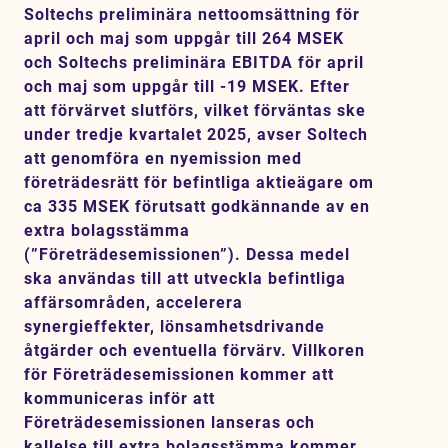
Soltechs preliminära nettoomsättning för
april och maj som uppgår till 264 MSEK
och Soltechs preliminära EBITDA för april
och maj som uppgår till -19 MSEK. Efter
att förvärvet slutförs, vilket förväntas ske
under tredje kvartalet 2025, avser Soltech
att genomföra en nyemission med
företrädesrätt för befintliga aktieägare om
ca 335 MSEK förutsatt godkännande av en
extra bolagsstämma
(”Företrädesemissionen”). Dessa medel
ska användas till att utveckla befintliga
affärsområden, accelerera
synergieffekter, lönsamhetsdrivande
åtgärder och eventuella förvärv. Villkoren
för Företrädesemissionen kommer att
kommuniceras inför att
Företrädesemissionen lanseras och
kallelse till extra bolagsstämma kommer