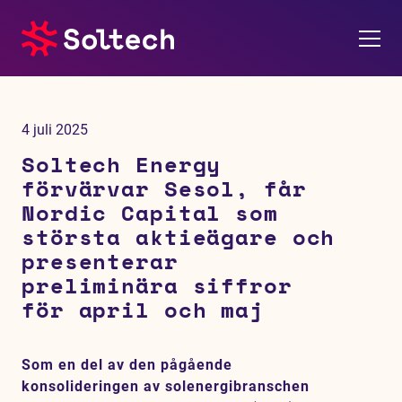
Om oss
4 juli 2025
Pressrum
Soltech Energy
förvärvar Sesol, får
Tjänster
Nordic Capital som
största aktieägare och
Referensprojekt
presenterar
preliminära siffror
Investerare
för april och maj
Hållbarhet
Som en del av den pågående
konsolideringen av solenergibranschen