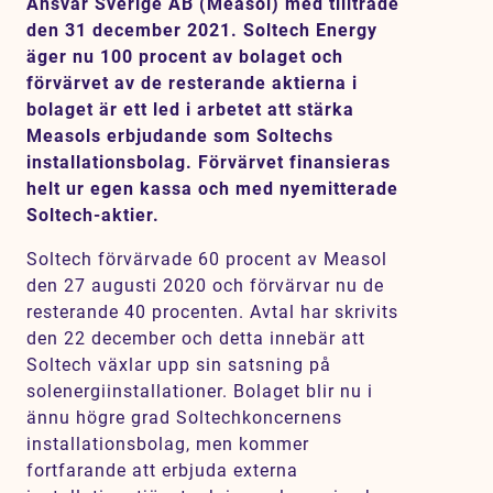
Ansvar Sverige AB (Measol) med tillträde
Karriär
den 31 december 2021. Soltech Energy
äger nu 100 procent av bolaget och
Jobb
förvärvet av de resterande aktierna i
Kontakt
bolaget är ett led i arbetet att stärka
Measols erbjudande som Soltechs
installationsbolag. Förvärvet finansieras
SV
EN
helt ur egen kassa och med nyemitterade
Soltech-aktier.
Soltech förvärvade 60 procent av Measol
den 27 augusti 2020 och förvärvar nu de
resterande 40 procenten. Avtal har skrivits
den 22 december och detta innebär att
Soltech växlar upp sin satsning på
solenergiinstallationer. Bolaget blir nu i
ännu högre grad Soltechkoncernens
installationsbolag, men kommer
fortfarande att erbjuda externa