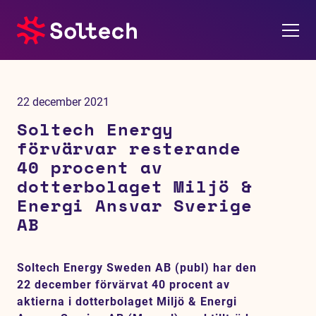
Om oss
22 december 2021
Pressrum
Soltech Energy
förvärvar resterande
Tjänster
40 procent av
dotterbolaget Miljö &
Referensprojekt
Energi Ansvar Sverige
AB
Investerare
Soltech Energy Sweden AB (publ) har den
Hållbarhet
22 december förvärvat 40 procent av
aktierna i dotterbolaget Miljö & Energi