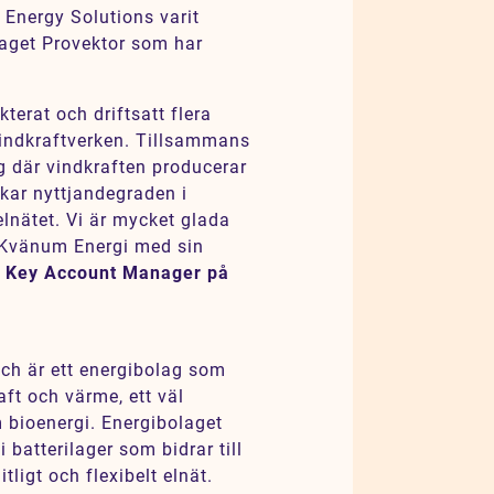
h Energy Solutions varit
laget Provektor som har
kterat och driftsatt flera
vindkraftverken. Tillsammans
g där vindkraften producerar
ökar nyttjandegraden i
elnätet. Vi är mycket glada
m Kvänum Energi med sin
, Key Account Manager på
och är ett energibolag som
aft och värme, ett väl
 bioenergi. Energibolaget
i batterilager som bidrar till
tligt och flexibelt elnät.