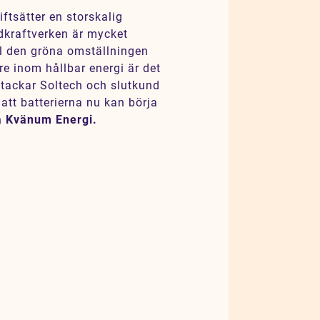
ftsätter en storskalig
dkraftverken är mycket
ill den gröna omställningen
e inom hållbar energi är det
i tackar Soltech och slutkund
 att batterierna nu kan börja
å Kvänum Energi.