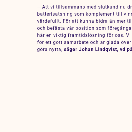
– Att vi tillsammans med slutkund nu dri
batterisatsning som komplement till vin
värdefullt. För att kunna bidra än mer t
och befästa vår position som föregångar
här en viktig framtidslösning för oss. V
för ett gott samarbete och är glada över
göra nytta,
säger Johan Lindqvist, vd p