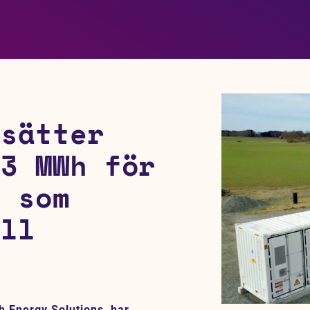
tsätter
 3 MWh för
i som
ill
k
h Energy Solutions, har