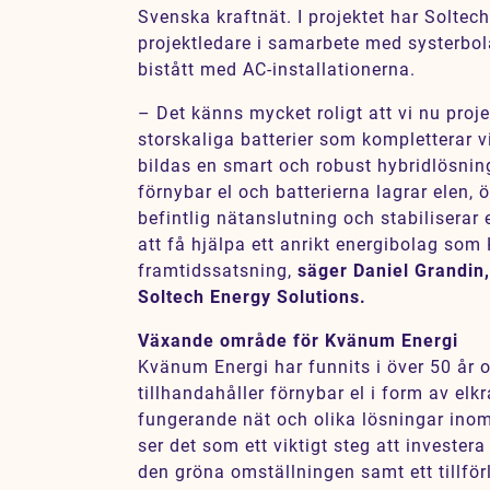
Svenska kraftnät. I projektet har Soltec
projektledare i samarbete med systerbo
bistått med AC-installationerna.
– Det känns mycket roligt att vi nu proje
storskaliga batterier som kompletterar 
bildas en smart och robust hybridlösnin
förnybar el och batterierna lagrar elen, 
befintlig nätanslutning och stabiliserar 
att få hjälpa ett anrikt energibolag so
framtidssatsning,
säger Daniel Grandin
Soltech Energy Solutions.
Växande område för Kvänum Energi
Kvänum Energi har funnits i över 50 år 
tillhandahåller förnybar el i form av elkr
fungerande nät och olika lösningar inom
ser det som ett viktigt steg att investera 
den gröna omställningen samt ett tillförli