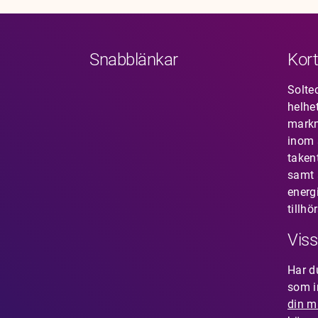
Snabblänkar
Kort
Solte
helhe
mark
inom s
taken
samt 
energ
tillhö
Viss
Har 
som i
din m