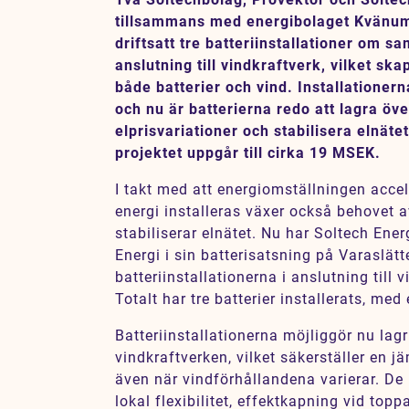
Karriär
tillsammans med energibolaget Kvänum 
driftsatt tre batteriinstallationer om 
Jobb
anslutning till vindkraftverk, vilket sk
Kontakt
både batterier och vind. Installationern
och nu är batterierna redo att lagra öv
elprisvariationer och stabilisera elnäte
SV
EN
projektet uppgår till cirka 19 MSEK.
I takt med att energiomställningen accel
energi installeras växer också behovet 
stabiliserar elnätet. Nu har Soltech Ene
Energi i sin batterisatsning på Varaslätte
batteriinstallationerna i anslutning till 
Totalt har tre batterier installerats, m
Batteriinstallationerna möjliggör nu lag
vindkraftverken, vilket säkerställer en j
även när vindförhållandena varierar. D
lokal flexibilitet, effektkapning vid topp