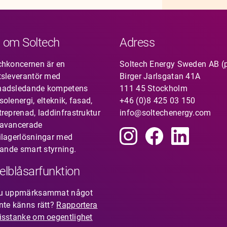
 om Soltech
Adress
chkoncernen är en
Soltech Energy Sweden AB (
tsleverantör med
Birger Jarlsgatan 41A
nadsledande kompetens
111 45 Stockholm
olenergi, elteknik, fasad,
+46 (0)8 425 03 150
treprenad, laddinfrastruktur
info@soltechenergy.com
avancerade
ilagerlösningar med
rande smart styrning.
elblåsarfunktion
du uppmärksammat något
nte känns rätt?
Rapportera
isstanke om oegentlighet