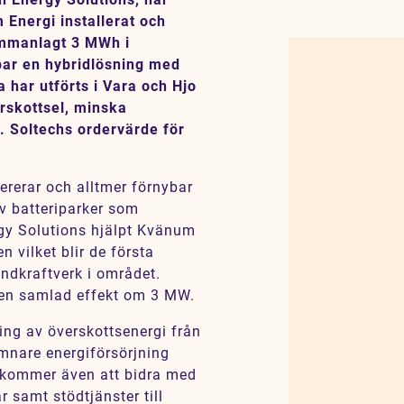
Energi installerat och
sammanlagt 3 MWh i
apar en hybridlösning med
a har utförts i Vara och Hjo
erskottsel, minska
t. Soltechs ordervärde för
ererar och alltmer förnybar
av batteriparker som
rgy Solutions hjälpt Kvänum
n vilket blir de första
vindkraftverk i området.
ed en samlad effekt om 3 MW.
ring av överskottsenergi från
ämnare energiförsörjning
e kommer även att bidra med
ar samt stödtjänster till