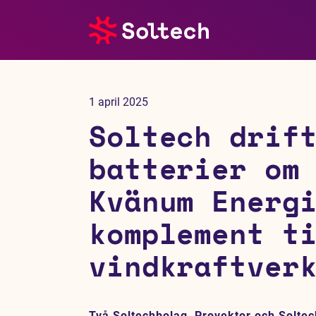
Om oss
1 april 2025
Pressrum
Soltech drif
Tjänster
batterier om
Kvänum Energ
Referensprojekt
komplement t
Investerare
vindkraftver
Hållbarhet
Två Soltechbolag, Provektor och Soltec