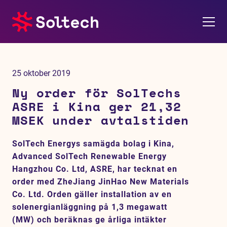
Om oss
25 oktober 2019
Pressrum
Ny order för SolTechs
ASRE i Kina ger 21,32
Tjänster
MSEK under avtalstiden
Referensprojekt
SolTech Energys samägda bolag i Kina,
Advanced SolTech Renewable Energy
Investerare
Hangzhou Co. Ltd, ASRE, har tecknat en
order med ZheJiang JinHao New Materials
Hållbarhet
Co. Ltd. Orden gäller installation av en
solenergianläggning på 1,3 megawatt
(MW) och beräknas ge årliga intäkter