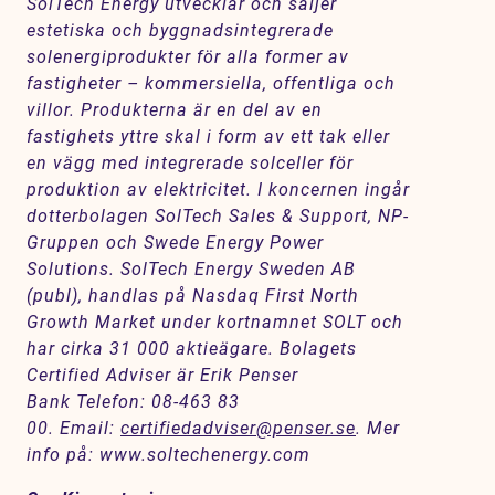
SolTech Energy utvecklar och säljer
estetiska och byggnadsintegrerade
solenergiprodukter för alla former av
fastigheter – kommersiella, offentliga och
villor. Produkterna är en del av en
fastighets yttre skal i form av ett tak eller
en vägg med integrerade solceller för
produktion av elektricitet. I koncernen ingår
dotterbolagen SolTech Sales & Support, NP-
Gruppen och Swede Energy Power
Solutions. SolTech Energy Sweden AB
(publ), handlas på Nasdaq First North
Growth Market under kortnamnet SOLT och
har cirka 31 000 aktieägare. Bolagets
Certified Adviser är Erik Penser
Bank Telefon: 08-463 83
00. Email:
certifiedadviser@penser.se
. Mer
info på:
www.soltechenergy.com