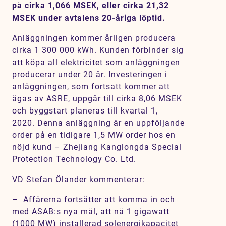
på cirka 1,066 MSEK, eller cirka 21,32
Karriär
MSEK under avtalens 20-åriga löptid.
Jobb
Anläggningen kommer årligen producera
Kontakt
cirka 1 300 000 kWh. Kunden förbinder sig
att köpa all elektricitet som anläggningen
producerar under 20 år. Investeringen i
SV
EN
anläggningen, som fortsatt kommer att
ägas av ASRE, uppgår till cirka 8,06 MSEK
och byggstart planeras till kvartal 1,
2020.
Denna anläggning är en uppföljande
order på en tidigare 1,5 MW order hos en
nöjd kund –
Zhejiang Kanglongda Special
Protection Technology Co. Ltd.
VD Stefan Ölander kommenterar:
– Affärerna fortsätter att komma in och
med ASAB:s nya mål, att nå 1 gigawatt
(1000 MW) installerad solenergikapacitet