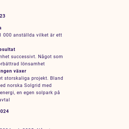
023
a
1 000 anställda vilket är ett
esultat
mhet successivt. Något som
förbättrad lönsamhet
ningen växer
 storskaliga projekt. Bland
med norska Solgrid med
energi, en egen solpark på
avtal
2024