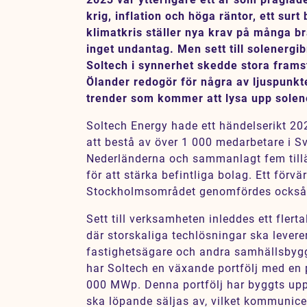
Karriär
krig, inflation och höga räntor, ett su
klimatkris ställer nya krav på många b
Jobb
inget undantag. Men sett till solenergi
Kontakt
Soltech i synnerhet skedde stora frams
Ölander redogör för några av ljuspunkt
trender som kommer att lysa upp solen
SV
EN
Soltech Energy hade ett händelserikt 202
att bestå av över 1 000 medarbetare i Sv
Nederländerna och sammanlagt fem til
för att stärka befintliga bolag. Ett förvä
Stockholmsområdet genomfördes också
Sett till verksamheten inleddes ett flerta
där storskaliga techlösningar ska levere
fastighetsägare och andra samhällsbyg
har Soltech en växande portfölj med en 
000 MWp. Denna portfölj har byggts upp
ska löpande säljas av, vilket kommunicer