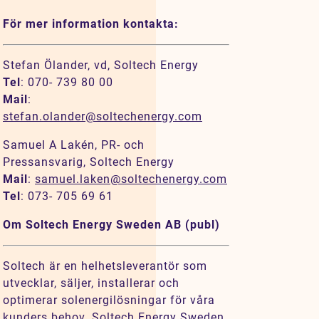
För mer information kontakta:
Stefan Ölander, vd, Soltech Energy
Tel
: 070- 739 80 00
Mail
:
stefan.olander@soltechenergy.com
Samuel A Lakén, PR- och
Pressansvarig, Soltech Energy
Mail
:
samuel.laken@soltechenergy.com
Tel
: 073- 705 69 61
Om Soltech Energy Sweden AB (publ)
Soltech är en helhetsleverantör som
utvecklar, säljer, installerar och
optimerar solenergilösningar för våra
kunders behov. Soltech Energy Sweden