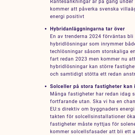
Räntesänkningar är på gång under
kommer att påverka svenska villaäg
energi positivt
Hybridanläggningarna tar över
En av trenderna 2024 förväntas bli 
hybridlösningar som inrymmer både
techlösningar såsom storskaliga en
fart redan 2023 men kommer nu att
hybridlösningar kan större fastighe
och samtidigt stötta ett redan anst
Solceller på stora fastigheter kan 
Många fastigheter har redan idag so
fortfarande utan. Ska vi ha en cha
EU:s direktiv om byggnaders energ
takten för solcellsinstallationer öka
fastigheter måste nyttjas för solen
kommer solcellsfasader att bli ett 