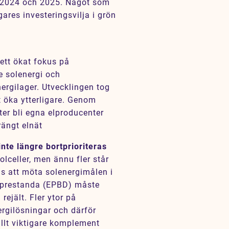
 2024 och 2025. Något som
ares investeringsvilja i grön
ett ökat fokus på
 solenergi och
ergilager. Utvecklingen tog
 öka ytterligare. Genom
ter bli egna elproducenter
rängt elnät
inte längre bortprioriteras
lceller, men ännu fler står
ns att möta solenergimålen i
iprestanda (EPBD) måste
 rejält. Fler ytor på
ergilösningar och därför
allt viktigare komplement