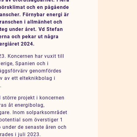
rt börsklimat och en pågående
ranscher. Förnybar energi är
branschen i allmänhet och
teg under året. Vd Stefan
erna och pekar ut några
ergiåret 2024.
3. Koncernen har vuxit till
erige, Spanien och i
läggsförvärv genomfördes
rv av ett elteknikbolag i
.
l större projekt i koncernen
ras åt energibolag,
gare. Inom solparksområdet
potential som överstiger 1
 under de senaste åren och
ades i juli 2023.