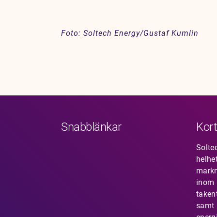
Foto: Soltech Energy/Gustaf Kumlin
Snabblänkar
Kort
Solte
helhe
mark
inom s
taken
samt 