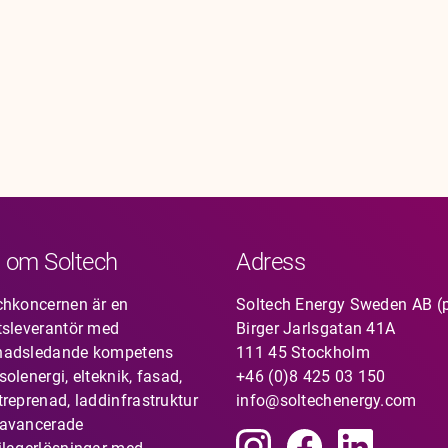
 om Soltech
Adress
chkoncernen är en
Soltech Energy Sweden AB (
tsleverantör med
Birger Jarlsgatan 41A
nadsledande kompetens
111 45 Stockholm
olenergi, elteknik, fasad,
+46 (0)8 425 03 150
treprenad, laddinfrastruktur
info@soltechenergy.com
avancerade