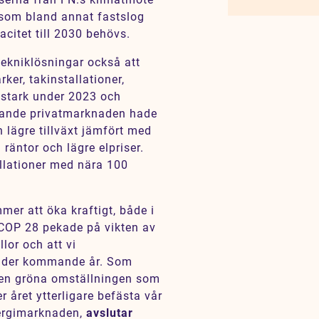
 som bland annat fastslog
acitet till 2030 behövs.
 tekniklösningar också att
ker, takinstallationer,
r stark under 2023 och
llande privatmarknaden hade
lägre tillväxt jämfört med
räntor och lägre elpriser.
allationer med nära 100
mmer att öka kraftigt, både i
t COP 28 pekade på vikten av
lor och att vi
under kommande år. Som
 den gröna omställningen som
r året ytterligare befästa vår
nergimarknaden,
avslutar