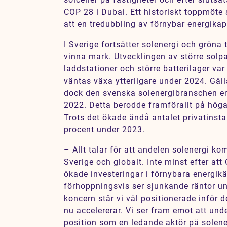
COP 28 i Dubai. Ett historiskt toppmöte
att en tredubbling av förnybar energikap
I Sverige fortsätter solenergi och gröna
vinna mark. Utvecklingen av större solpar
laddstationer och större batterilager va
väntas växa ytterligare under 2024. Gä
dock den svenska solenergibranschen en 
2022. Detta berodde framförallt på höga 
Trots det ökade ändå antalet privatinst
procent under 2023.
– Allt talar för att andelen solenergi ko
Sverige och globalt. Inte minst efter at
ökade investeringar i förnybara energikäl
förhoppningsvis ser sjunkande räntor 
koncern står vi väl positionerade inför
nu accelererar. Vi ser fram emot att unde
position som en ledande aktör på sole