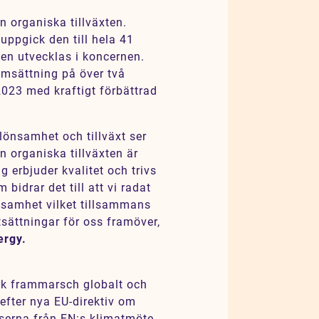
n organiska tillväxten.
uppgick den till hela 41
gen utvecklas i koncernen.
msättning på över två
 2023 med kraftigt förbättrad
lönsamhet och tillväxt ser
n organiska tillväxten är
ag erbjuder kvalitet och trivs
bidrar det till att vi radat
önsamhet vilket tillsammans
tsättningar för oss framöver,
ergy.
ark frammarsch globalt och
efter nya EU-direktiv om
atserna från FN:s klimatmöte