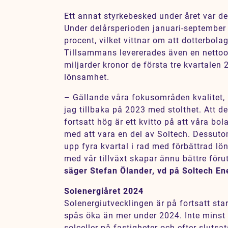
Ett annat styrkebesked under året var de
Under delårsperioden januari-september 
procent, vilket vittnar om att dotterbola
Tillsammans levererades även en nettoo
miljarder kronor de första tre kvartalen
lönsamhet.
– Gällande våra fokusområden kvalitet, 
jag tillbaka på 2023 med stolthet. Att de
fortsatt hög är ett kvitto på att våra bol
med att vara en del av Soltech. Dessutom 
upp fyra kvartal i rad med förbättrad l
med vår tillväxt skapar ännu bättre föru
säger Stefan Ölander, vd på Soltech En
Solenergiåret 2024
Solenergiutvecklingen är på fortsatt st
spås öka än mer under 2024. Inte minst 
solceller på fastigheter och efter sluts