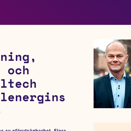
tning,
t och
oltech
olenergins
4
es av oförutsägbarhet. Flera