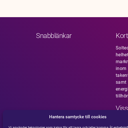
Snabblänkar
Kort
Solte
helhe
mark
inom s
taken
samt 
energ
tillhö
Viss
Hantera samtycke till cookies
Har 
som i
Vi använder teknologier som kakor för att lagra och/eller komma åt enhetsinf