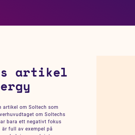
ns artikel
nergy
n artikel om Soltech som
överhuvudtaget om Soltechs
ar bara ett negativt fokus
ln är full av exempel på