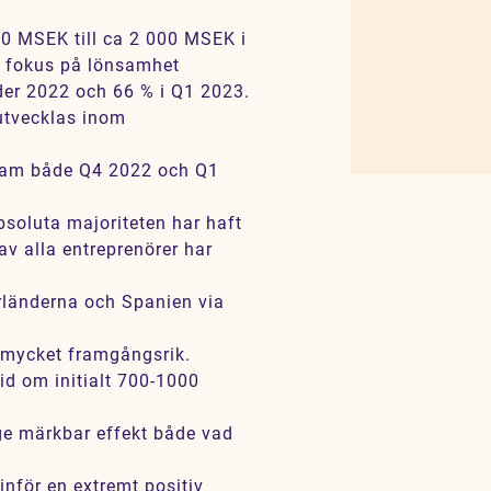
 50 MSEK till ca 2 000 MSEK i
d fokus på lönsamhet
nder 2022 och 66 % i Q1 2023.
 utvecklas inom
nsam både Q4 2022 och Q1
bsoluta majoriteten har haft
av alla entreprenörer har
rländerna och Spanien via
g mycket framgångsrik.
id om initialt 700-1000
 ge märkbar effekt både vad
inför en extremt positiv