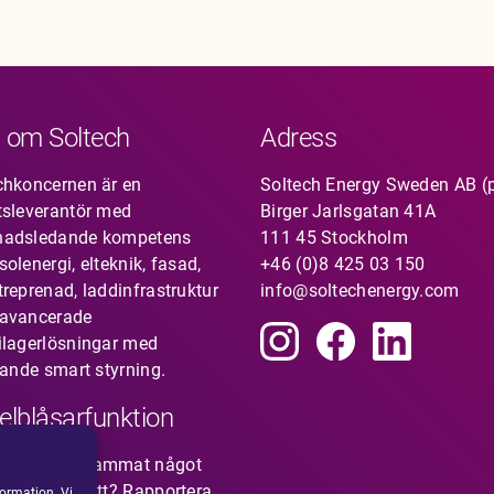
 om Soltech
Adress
chkoncernen är en
Soltech Energy Sweden AB (
tsleverantör med
Birger Jarlsgatan 41A
nadsledande kompetens
111 45 Stockholm
olenergi, elteknik, fasad,
+46 (0)8 425 03 150
treprenad, laddinfrastruktur
info@soltechenergy.com
avancerade
ilagerlösningar med
rande smart styrning.
elblåsarfunktion
du uppmärksammat något
nte känns rätt?
Rapportera
ormation. Vi