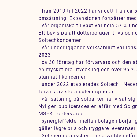
· från 2019 till 2022 har vi gått från ca
omsättning. Expansionen fortsätter me
· vår organiska tillväxt var hela 57 % u
Ett bevis på att dotterbolagen trivs och
Soltechkoncernen
· vår underliggande verksamhet var lö
2023
· ca 30 företag har förvärvats och den a
en mycket bra utveckling och över 95 % 
stannat i koncernen
· under 2022 etablerades Soltech i Nede
förvärv av stora solenergibolag
· vår satsning på solparker har visat si
Nyligen publicerades en affär med Solgr
MSEK i ordervärde
· synergieffekter mellan bolagen börjar
gäller lägre pris och tryggare leveranser
· Solenergibranschen i hela världen står 