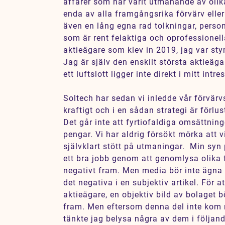
affärer som har varit utmanande av olik
Karriär
enda av alla framgångsrika förvärv eller
även en lång egna rad tolkningar, perso
Jobb
som är rent felaktiga och oprofessionella
Kontakt
aktieägare som klev in 2019, jag var sty
Jag är själv den enskilt största aktieäga
ett luftslott ligger inte direkt i mitt intre
SV
EN
Soltech har sedan vi inledde vår förvär
kraftigt och i en sådan strategi är förlust
Det går inte att fyrtiofaldiga omsättnin
pengar. Vi har aldrig försökt mörka att 
självklart stött på utmaningar. Min syn 
ett bra jobb genom att genomlysa olika f
negativt fram. Men media bör inte ägna s
det negativa i en subjektiv artikel. För a
aktieägare, en objektiv bild av bolaget b
fram. Men eftersom denna del inte kom m
tänkte jag belysa några av dem i följand