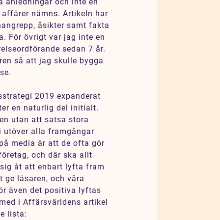
a anledningar och inte en
 affärer nämns. Artikeln har
nangrepp, åsikter samt fakta
. För övrigt var jag inte en
relseordförande sedan 7 år.
ren så att jag skulle bygga
sse.
vsstrategi 2019 expanderat
er en naturlig del initialt.
gen utan att satsa stora
vi utöver alla framgångar
på media är att de ofta gör
öretag, och där ska allt
ig åt att enbart lyfta fram
tt ge läsaren, och våra
ör även det positiva lyftas
ed i Affärsvärldens artikel
e lista: