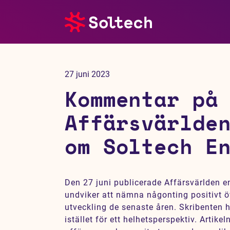
Om oss
27 juni 2023
Pressrum
Kommentar på
Tjänster
Affärsvärlde
om Soltech E
Referensprojekt
Investerare
Den 27 juni publicerade Affärsvärlden e
undviker att nämna någonting positivt 
Hållbarhet
utveckling de senaste åren. Skribenten h
istället för ett helhetsperspektiv. Artike