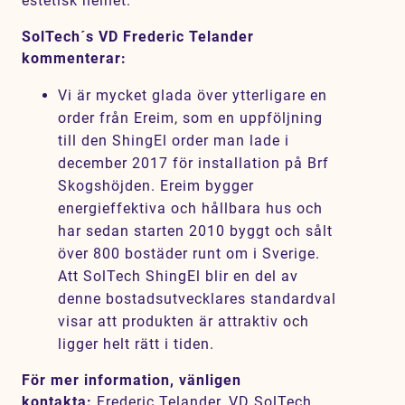
estetisk helhet.
SolTech´s VD Frederic Telander
kommenterar:
Vi är mycket glada över ytterligare en
order från Ereim, som en uppföljning
till den ShingEl order man lade i
december 2017 för installation på Brf
Skogshöjden. Ereim bygger
energieffektiva och hållbara hus och
har sedan starten 2010 byggt och sålt
över 800 bostäder runt om i Sverige.
Att SolTech ShingEl blir en del av
denne bostadsutvecklares standardval
visar att produkten är attraktiv och
ligger helt rätt i tiden.
För mer information, vänligen
kontakta:
Frederic Telander, VD SolTech