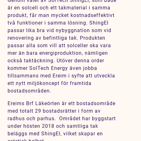
Genom valet av SolTech ShingEl, som både
Karriär
är en solcell och ett takmaterial i samma
produkt, får man mycket kostnadseffektivt
Jobb
två funktioner i samma lösning. ShingEl
Kontakt
passar lika bra vid nybyggnation som vid
renovering av befintliga tak. Produkten
passar alla som vill att solceller ska vara
SV
EN
mer än bara energiproduktion, nämligen
också taktäckning. Utöver denna order
kommer SolTech Energy även jobba
tillsammans med Ereim i syfte att utveckla
ett nytt miljökoncept för framtida
bostadsområden.
Ereims
Brf Läkeörten är ett bostadsområde
med totalt 29 bostadsrätter i form av
radhus och parhus. Området har byggstart
under hösten 2018 och samtliga tak
beläggs med ShingEl, vilket skapar en