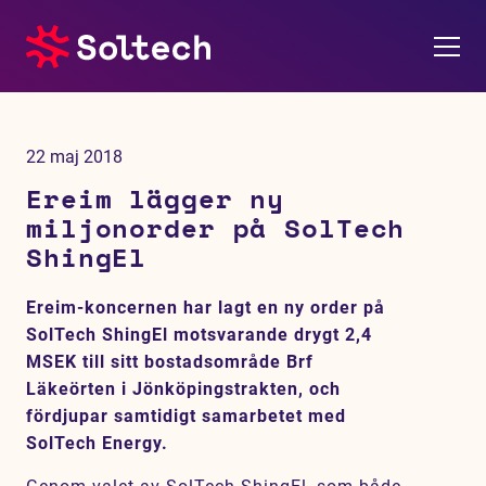
Om oss
22 maj 2018
Pressrum
Ereim lägger ny
miljonorder på SolTech
Tjänster
ShingEl
Referensprojekt
Ereim-koncernen har lagt en ny order på
SolTech ShingEl motsvarande drygt 2,4
Investerare
MSEK till sitt bostadsområde Brf
Läkeörten i Jönköpingstrakten, och
Hållbarhet
fördjupar samtidigt samarbetet med
SolTech Energy.