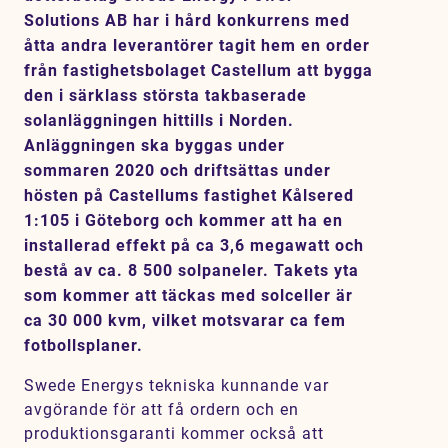
Karriär
Solutions AB har i hård konkurrens med
åtta andra leverantörer tagit hem en order
Jobb
från fastighetsbolaget Castellum att bygga
Kontakt
den i särklass största takbaserade
solanläggningen hittills i Norden.
Anläggningen ska byggas under
sommaren 2020 och driftsättas under
hösten på Castellums fastighet Kålsered
1:105 i Göteborg och kommer att ha en
installerad effekt på ca 3,6 megawatt och
bestå av ca. 8 500 solpaneler. Takets yta
som kommer att täckas med solceller är
ca 30 000 kvm, vilket motsvarar ca fem
fotbollsplaner.
Swede Energys tekniska kunnande var
avgörande för att få ordern och en
produktionsgaranti kommer också att