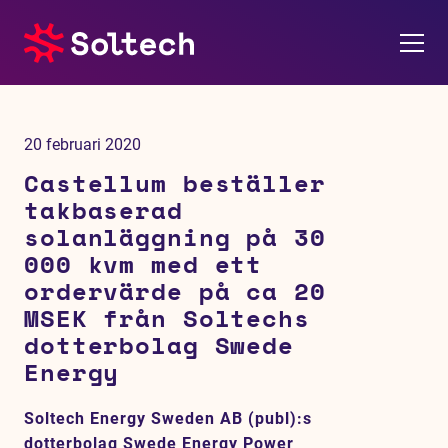
Om oss
20 februari 2020
Pressrum
Castellum beställer
takbaserad
Tjänster
solanläggning på 30
000 kvm med ett
Referensprojekt
ordervärde på ca 20
MSEK från Soltechs
Investerare
dotterbolag Swede
Energy
Hållbarhet
Soltech Energy Sweden AB (publ):s
dotterbolag Swede Energy Power