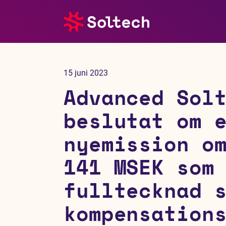
Om oss
15 juni 2023
Pressrum
Advanced Sol
Tjänster
beslutat om 
nyemission o
Referensprojekt
141 MSEK som
Investerare
fulltecknad 
Hållbarhet
kompensation