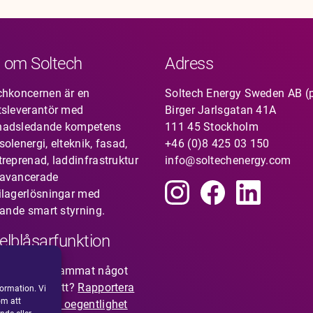
 om Soltech
Adress
chkoncernen är en
Soltech Energy Sweden AB (
tsleverantör med
Birger Jarlsgatan 41A
nadsledande kompetens
111 45 Stockholm
olenergi, elteknik, fasad,
+46 (0)8 425 03 150
treprenad, laddinfrastruktur
info@soltechenergy.com
avancerade
ilagerlösningar med
rande smart styrning.
elblåsarfunktion
du uppmärksammat något
nte känns rätt?
Rapportera
ormation. Vi
om att
isstanke om oegentlighet