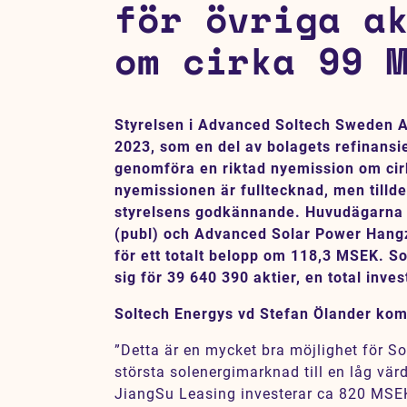
för övriga a
Karriär
om cirka 99 
Jobb
Kontakt
Styrelsen i Advanced Soltech Sweden AB
SV
EN
2023, som en del av bolagets refinansie
genomföra en riktad nyemission om ci
nyemissionen är fulltecknad, men tillde
styrelsens godkännande. Huvudägarna
(publ) och Advanced Solar Power Hangz
för ett totalt belopp om 118,3 MSEK. S
sig för 39 640 390 aktier, en total inve
Soltech Energys vd Stefan Ölander ko
”Detta är en mycket bra möjlighet för Sol
största solenergimarknad till en låg vär
JiangSu Leasing investerar ca 820 MSEK