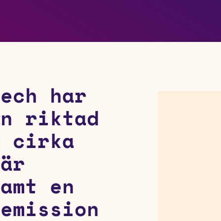
tech har
en riktad
m cirka
 är
samt en
semission