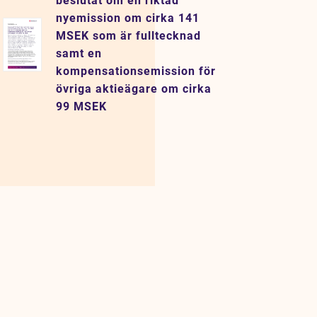
beslutat om en riktad
nyemission om cirka 141
MSEK som är fulltecknad
samt en
kompensationsemission för
övriga aktieägare om cirka
99 MSEK