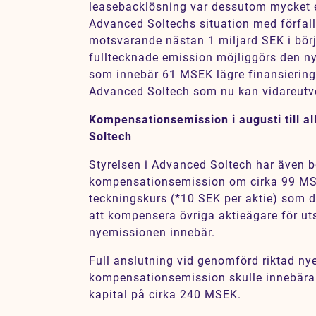
leasebacklösning var dessutom mycket e
Advanced Soltechs situation med förfall
motsvarande nästan 1 miljard SEK i bör
fulltecknade emission möjliggörs den n
som innebär 61 MSEK lägre finansiering
Advanced Soltech som nu kan vidareutvec
Kompensationsemission i augusti till a
Soltech
Styrelsen i Advanced Soltech har även b
kompensationsemission om cirka 99 
teckningskurs (*10 SEK per aktie) som d
att kompensera övriga aktieägare för u
nyemissionen innebär.
Full anslutning vid genomförd riktad n
kompensationsemission skulle innebära et
kapital på cirka 240 MSEK.