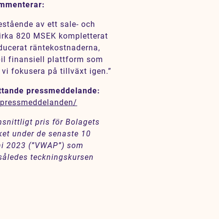
ommenterar:
estående av ett sale- och
cirka 820 MSEK kompletterat
ducerat räntekostnaderna,
il finansiell plattform som
vi fokusera på tillväxt igen.”
ttande pressmeddelande:
e/pressmeddelanden/
nittligt pris för Bolagets
ket under de senaste 10
uni 2023 (”VWAP”) som
 således teckningskursen