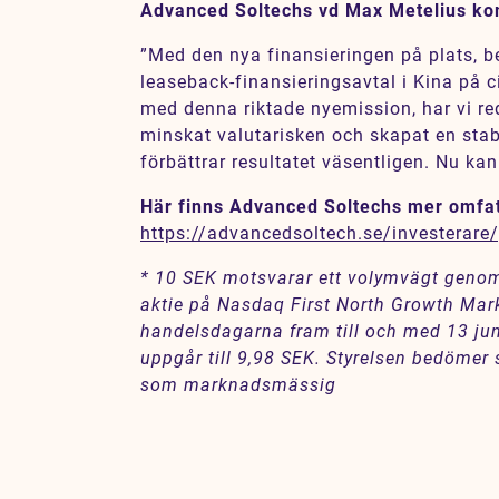
Advanced Soltechs vd Max Metelius k
”Med den nya finansieringen på plats, b
leaseback-finansieringsavtal i Kina på 
med denna riktade nyemission, har vi re
minskat valutarisken och skapat en stab
förbättrar resultatet väsentligen. Nu kan 
Här finns Advanced Soltechs mer omfa
https://advancedsoltech.se/investerar
* 10 SEK motsvarar ett volymvägt genoms
aktie på Nasdaq First North Growth Mar
handelsdagarna fram till och med 13 j
uppgår till 9,98 SEK. Styrelsen bedömer
som marknadsmässig