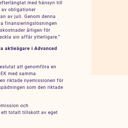
fterlängtat med hänsyn till
 av obligationer
jan av juli. Genom denna
ya finansieringslösningen
skostnader årligen för
kla sin affär ytterligare.”
lla aktieägare i Advanced
eslutat att genomföra en
MSEK med samma
en riktade nyemissionen för
tspädningen som den riktade
yemission och
t totalt tillskott av eget