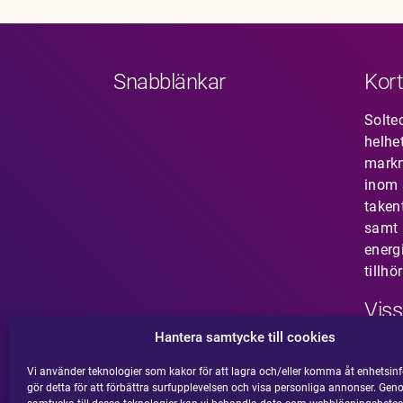
Snabblänkar
Kort
Solte
helhe
mark
inom s
taken
samt 
energ
tillhö
Viss
Hantera samtycke till cookies
Har 
som i
Vi använder teknologier som kakor för att lagra och/eller komma åt enhetsinf
gör detta för att förbättra surfupplevelsen och visa personliga annonser. Gen
din m