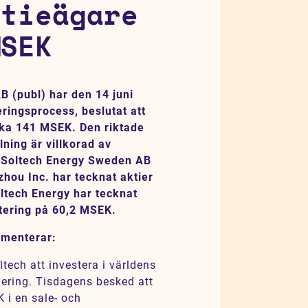
ktieägare
MSEK
 (publ) har den 14 juni
ringsprocess, beslutat att
rka 141 MSEK. Den riktade
lning är villkorad av
 Soltech Energy Sweden AB
hou Inc. har tecknat aktier
oltech Energy har tecknat
stering på 60,2 MSEK.
mmenterar:
tech att investera i världens
dering. Tisdagens besked att
 i en sale- och