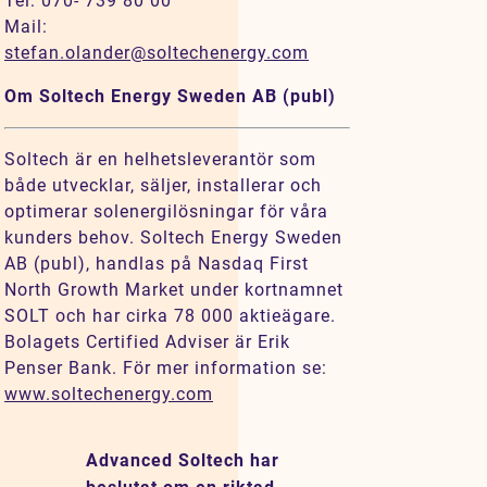
Tel: 070- 739 80 00
Mail:
stefan.olander@soltechenergy.com
Om Soltech Energy Sweden AB (publ)
Soltech är en helhetsleverantör som
både utvecklar, säljer, installerar och
optimerar solenergilösningar för våra
kunders behov. Soltech Energy Sweden
AB (publ), handlas på Nasdaq First
North Growth Market under kortnamnet
SOLT och har cirka 78 000 aktieägare.
Bolagets Certified Adviser är Erik
Penser Bank. För mer information se:
www.soltechenergy.com
Advanced Soltech har