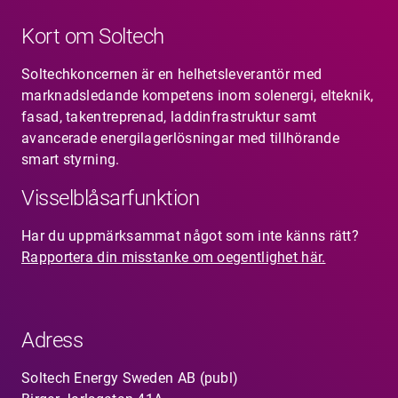
Karriär
Kort om Soltech
Jobb
Soltechkoncernen är en helhetsleverantör med
Kontakt
marknadsledande kompetens inom solenergi, elteknik,
fasad, takentreprenad, laddinfrastruktur samt
SV
EN
avancerade energilagerlösningar med tillhörande
smart styrning.
Visselblåsarfunktion
Har du uppmärksammat något som inte känns rätt?
Rapportera din misstanke om oegentlighet här.
Adress
Soltech Energy Sweden AB (publ)