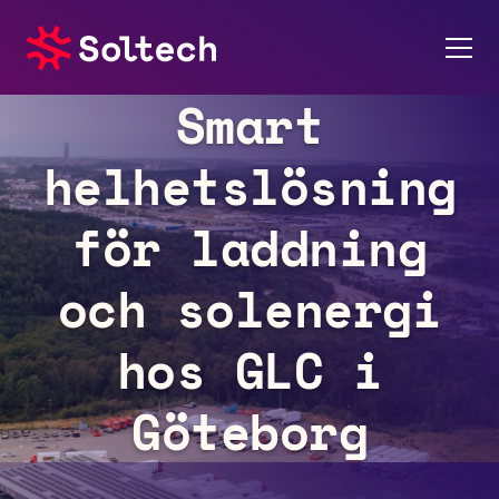
Smart
Om oss
helhetslösning
Pressrum
för laddning
Tjänster
och solenergi
Referensprojekt
hos GLC i
Investerare
Göteborg
Hållbarhet