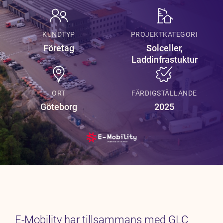
Karriär
Jobb
KUNDTYP
PROJEKTKATEGORI
Kontakt
Företag
Solceller,
Laddinfrastuktur
ORT
FÄRDIGSTÄLLANDE
Göteborg
2025
E-Mobility har tillsammans med GLC