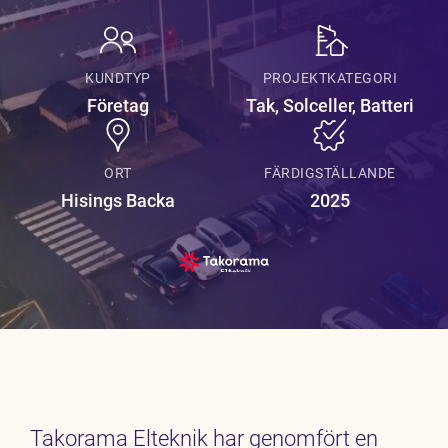
Karriär
Jobb
KUNDTYP
PROJEKTKATEGORI
Kontakt
Företag
Tak, Solceller, Batteri
ORT
FÄRDIGSTÄLLANDE
Hisings Backa
2025
Takorama Elteknik har genomfört en