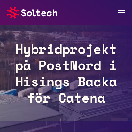
Om oss
Hybridprojekt
Pressrum
på PostNord i
Tjänster
Hisings Backa
Referensprojekt
för Catena
Investerare
Hållbarhet