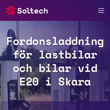
Om oss
Fordonsladdning
Pressrum
för lastbilar
Tjänster
och bilar vid
Referensprojekt
E20 i Skara
Investerare
Hållbarhet