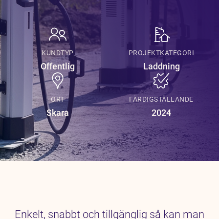
Karriär
Jobb
Kontakt
KUNDTYP
PROJEKTKATEGORI
Offentlig
Laddning
ORT
FÄRDIGSTÄLLANDE
Skara
2024
Enkelt, snabbt och tillgänglig så kan man