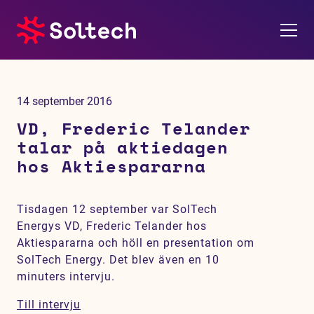
Om oss
14 september 2016
Pressrum
VD, Frederic Telander
talar på aktiedagen
Tjänster
hos Aktiespararna
Referensprojekt
Tisdagen 12 september var SolTech
Energys VD, Frederic Telander hos
Investerare
Aktiespararna och höll en presentation om
SolTech Energy. Det blev även en 10
Hållbarhet
minuters intervju.
Till intervju