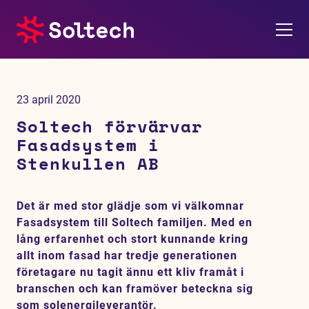
Om oss
23 april 2020
Pressrum
Soltech förvärvar
Fasadsystem i
Tjänster
Stenkullen AB
Referensprojekt
Det är med stor glädje som vi välkomnar
Fasadsystem till Soltech familjen. Med en
Investerare
lång erfarenhet och stort kunnande kring
allt inom fasad har tredje generationen
Hållbarhet
företagare nu tagit ännu ett kliv framåt i
branschen och kan framöver beteckna sig
som solenergileverantör.