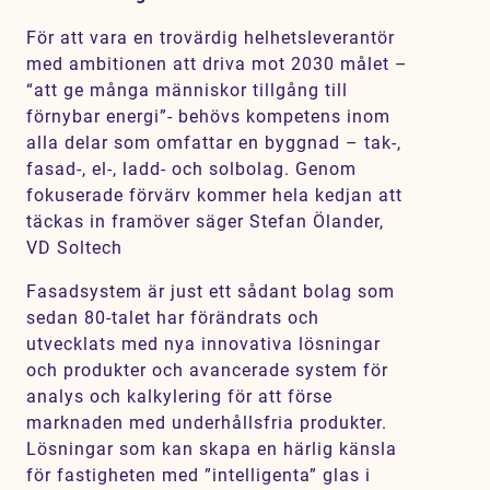
Karriär
För att vara en trovärdig helhetsleverantör
Jobb
med ambitionen att driva mot 2030 målet –
“att ge många människor tillgång till
Kontakt
förnybar energi”- behövs kompetens inom
alla delar som omfattar en byggnad – tak-,
fasad-, el-, ladd- och solbolag. Genom
fokuserade förvärv kommer hela kedjan att
täckas in framöver säger Stefan Ölander,
VD Soltech
Fasadsystem är just ett sådant bolag som
sedan 80-talet har förändrats och
utvecklats med nya innovativa lösningar
och produkter och avancerade system för
analys och kalkylering för att förse
marknaden med underhållsfria produkter.
Lösningar som kan skapa en härlig känsla
för fastigheten med ”intelligenta” glas i