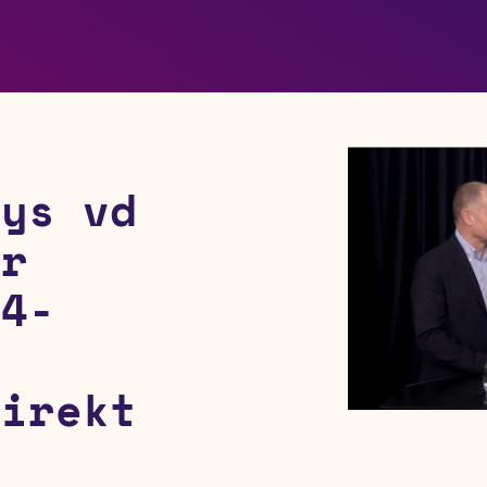
gys vd
er
Q4-
s
Direkt