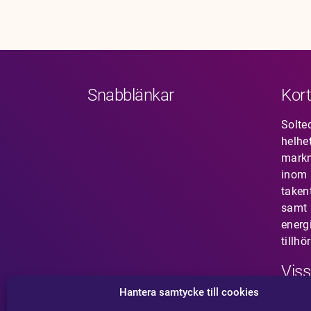
Karriär
Jobb
Kontakt
Snabblänkar
Kort
Solte
helhe
mark
inom s
taken
samt 
energ
tillhö
Viss
Hantera samtycke till cookies
Har 