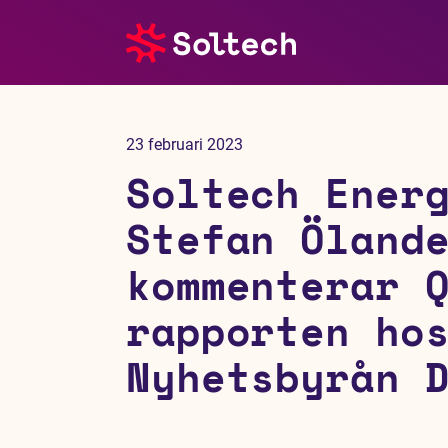
Om oss
23 februari 2023
Pressrum
Soltech Ener
Tjänster
Stefan Öland
kommenterar 
Referensprojekt
rapporten ho
Investerare
Nyhetsbyrån 
Hållbarhet