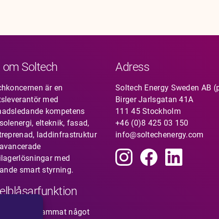
 om Soltech
Adress
chkoncernen är en
Soltech Energy Sweden AB (
tsleverantör med
Birger Jarlsgatan 41A
nadsledande kompetens
111 45 Stockholm
olenergi, elteknik, fasad,
+46 (0)8 425 03 150
treprenad, laddinfrastruktur
info@soltechenergy.com
avancerade
ilagerlösningar med
rande smart styrning.
elblåsarfunktion
du uppmärksammat något