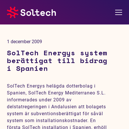
Om oss
1 december 2009
Pressrum
SolTech Energys system
berättigat till bidrag
Tjänster
i Spanien
Referensprojekt
SolTech Energys helägda dotterbolag i
Spanien, SolTech Energy Mediterraneo S.L.
Investerare
informerades under 2009 av
delstatregeringen i Andalusien att bolagets
Hållbarhet
system är subventionsberättigat för såväl
system som installationskostnader. En
första SolTech installation i Spanien, erhöll