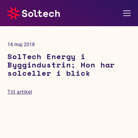
Om oss
14 maj 2018
Pressrum
SolTech Energy i
Byggindustrin; Hon har
Tjänster
solceller i blick
Referensprojekt
Till artikel
Investerare
Hållbarhet