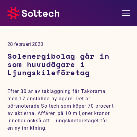
Om oss
28 februari 2020
Pressrum
Solenergibolag går in
som huvudägare i
Tjänster
Ljungskileföretag
Referensprojekt
Efter 30 år av takläggning får Takorama
med 17 anställda ny ägare. Det är
Investerare
börsnoterade Soltech som köper 70 procent
av aktierna. Affären på 10 miljoner kronor
Hållbarhet
innebär också att Ljungskileföretaget får
en ny inriktning.