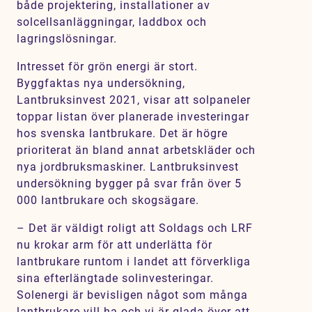
både projektering, installationer av
Karriär
solcellsanläggningar, laddbox och
lagringslösningar.
Jobb
Kontakt
Intresset för grön energi är stort.
Byggfaktas nya undersökning,
Lantbruksinvest 2021, visar att solpaneler
toppar listan över planerade investeringar
hos svenska lantbrukare. Det är högre
prioriterat än bland annat arbetskläder och
nya jordbruksmaskiner. Lantbruksinvest
undersökning bygger på svar från över 5
000 lantbrukare och skogsägare.
– Det är väldigt roligt att Soldags och LRF
nu krokar arm för att underlätta för
lantbrukare runtom i landet att förverkliga
sina efterlängtade solinvesteringar.
Solenergi är bevisligen något som många
lantbrukare vill ha och vi är glada över att