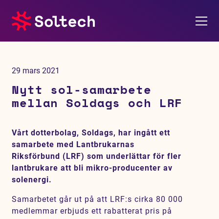
Om oss
29 mars 2021
Pressrum
Nytt sol-samarbete
mellan Soldags och LRF
Tjänster
Vårt dotterbolag, Soldags, har ingått ett
Referensprojekt
samarbete med Lantbrukarnas
Riksförbund (LRF) som underlättar för fler
Investerare
lantbrukare att bli mikro-producenter av
solenergi.
Hållbarhet
Samarbetet går ut på att LRF:s cirka 80 000
medlemmar erbjuds ett rabatterat pris på