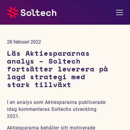
Om oss
28 februari 2022
Pressrum
Läs Aktiespararnas
analys – Soltech
Tjänster
fortsätter leverera på
lagd strategi med
Referensprojekt
stark tillväxt
Investerare
I en analys som Aktiespararna publicerade
idag kommenteras Soltechs utveckling
Hållbarhet
2021.
Aktiespararna behåller sitt motiverade