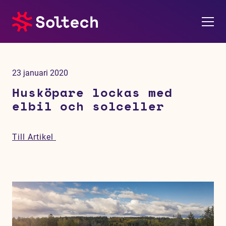
Om oss
23 januari 2020
Pressrum
Husköpare lockas med
elbil och solceller
Tjänster
Till Artikel
Referensprojekt
Investerare
Hållbarhet