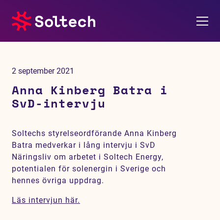
Om oss
2 september 2021
Pressrum
Anna Kinberg Batra i
SvD-intervju
Tjänster
Soltechs styrelseordförande Anna Kinberg
Referensprojekt
Batra medverkar i lång intervju i SvD
Näringsliv om arbetet i Soltech Energy,
Investerare
potentialen för solenergin i Sverige och
hennes övriga uppdrag.
Hållbarhet
Läs intervjun här.