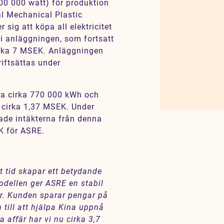
00 000 watt) för produktion
al Mechanical Plastic
sig att köpa all elektricitet
i anläggningen, som fortsatt
irka 7 MSEK. Anläggningen
riftsättas under
ra cirka 770 000 kWh och
 cirka 1,37 MSEK. Under
rade intäkterna från denna
K för ASRE.
t tid skapar ett betydande
dellen ger ASRE en stabil
r. Kunden sparar pengar på
n till att hjälpa Kina uppnå
affär har vi nu cirka 3,7