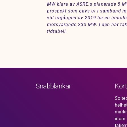
MW klara av ASRE:s planerade 5 MW
prospekt som gavs ut i samband med
vid utgången av 2019 ha en installe
motsvarande 230 MW. I den här takt
tidtabell.
Snabblänkar
Kort
Solte
helhe
mark
inom s
taken