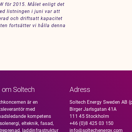
 för 2015. Målet enligt det
 listningen i juni var att
rad och driftsatt kapacitet
en fortsätter vi hålla denna
 om Soltech
Adress
chkoncernen är en
Soltech Energy Sweden AB (
tsleverantör med
Birger Jarlsgatan 41A
nadsledande kompetens
111 45 Stockholm
olenergi, elteknik, fasad,
+46 (0)8 425 03 150
treprenad, laddinfrastruktur
info@soltechenergy.com