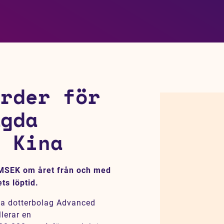
order för
ägda
i Kina
7 MSEK om året från och med
ts löptid.
ka dotterbolag Advanced
lerar en