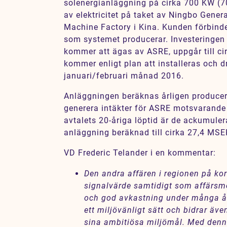
solenergianläggning på cirka 700 KW (7
Karriär
av elektricitet på taket av Ningbo Gener
Machine Factory i Kina. Kunden förbinder 
Jobb
som systemet producerar. Investeringen 
Kontakt
kommer att ägas av ASRE, uppgår till c
kommer enligt plan att installeras och d
januari/februari månad 2016.
Anläggningen beräknas årligen produce
generera intäkter för ASRE motsvarande
avtalets 20-åriga löptid är de ackumule
anläggning beräknad till cirka 27,4 MSE
VD Frederic Telander i en kommentar:
Den andra affären i regionen på kor
signalvärde samtidigt som affärsmo
och god avkastning under många å
ett miljövänligt sätt och bidrar äve
sina ambitiösa miljömål. Med denna 