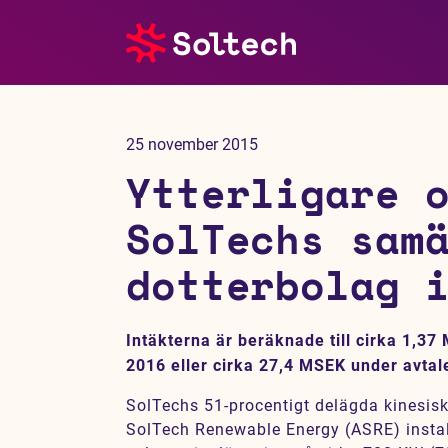
Om oss
25 november 2015
Pressrum
Ytterligare 
Tjänster
SolTechs sam
dotterbolag 
Referensprojekt
Investerare
Intäkterna är beräknade till cirka 1,3
2016 eller cirka 27,4 MSEK under avtale
Hållbarhet
SolTechs 51-procentigt delägda kinesis
SolTech Renewable Energy (ASRE) instal