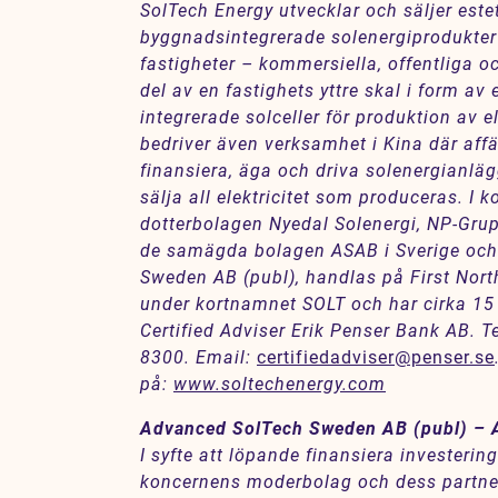
SolTech Energy utvecklar och säljer este
byggnadsintegrerade solenergiprodukter 
fastigheter – kommersiella, offentliga oc
del av en fastighets yttre skal i form av 
integrerade solceller för produktion av e
bedriver även verksamhet i Kina där affä
finansiera, äga och driva solenergianlä
sälja all elektricitet som produceras. I 
dotterbolagen Nyedal Solenergi, NP-Gr
de samägda bolagen ASAB i Sverige och 
Sweden AB (publ), handlas på First Nor
under kortnamnet SOLT och har cirka 15
Certified Adviser Erik Penser Bank AB. T
8300. Email:
certifiedadviser@penser.se
på:
www.soltechenergy.com
Advanced SolTech Sweden AB (publ) –
I syfte att löpande finansiera investerin
koncernens moderbolag och dess partner