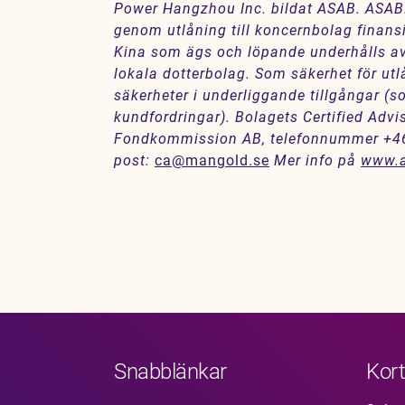
Power Hangzhou Inc. bildat ASAB. ASAB:
genom utlåning till koncernbolag finans
Kina som ägs och löpande underhålls av
lokala dotterbolag. Som säkerhet för ut
säkerheter i underliggande tillgångar (
kundfordringar). Bolagets Certified Adv
Fondkommission AB, telefonnummer +46
post:
ca@mangold.se
Mer info på
www.a
Snabblänkar
Kort