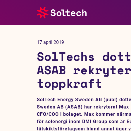
Om oss
17 april 2019
Pressrum
SolTechs dot
Tjänster
ASAB rekryte
toppkraft
Referensprojekt
Investerare
SolTech Energy Sweden AB (publ) dott
Sweden AB (ASAB) har rekryterat Max Me
Hållbarhet
CFO/COO i bolaget. Max kommer närmas
för solenergi inom BMI Group som är E
tätskiktsföretagsom bland annat äger