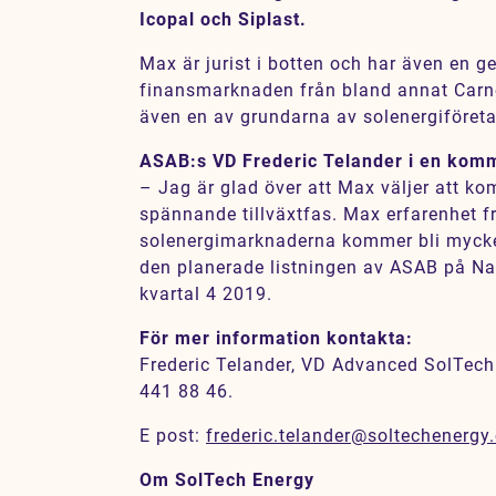
Icopal och Siplast.
Karriär
Jobb
Max är jurist i botten och har även en 
finansmarknaden från bland annat Carn
Kontakt
även en av grundarna av solenergiföreta
ASAB:s VD Frederic Telander i en kom
– Jag är glad över att Max väljer att ko
spännande tillväxtfas. Max erfarenhet f
solenergimarknaderna kommer bli mycket
den planerade listningen av ASAB på Na
kvartal 4 2019.
För mer information kontakta:
Frederic Telander, VD Advanced SolTech
441 88 46.
E post:
frederic.telander@soltechenergy
Om SolTech Energy