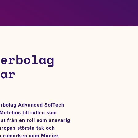
terbolag
rar
erbolag Advanced SolTech
telius till rollen som
t från en roll som ansvarig
uropas största tak och
 varumärken som Monier,