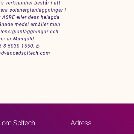
s verksamhet består i att
iera solenergianläggningar i
 ASRE eller dess helägda
lånade medel erhåller man
solenergianläggningar och
iser är Mangold
 8 5030 1550. E-
dvancedsoltech.com
 om Soltech
Adress