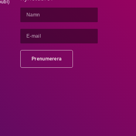
publ)