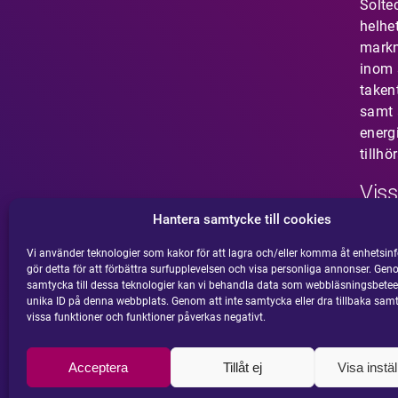
Solte
helhe
mark
inom s
taken
samt 
energ
tillhö
Viss
Hantera samtycke till cookies
Har 
som i
Vi använder teknologier som kakor för att lagra och/eller komma åt enhetsinf
gör detta för att förbättra surfupplevelsen och visa personliga annonser. Gen
din m
samtycka till dessa teknologier kan vi behandla data som webbläsningsbetee
här.
unika ID på denna webbplats. Genom att inte samtycka eller dra tillbaka sam
vissa funktioner och funktioner påverkas negativt.
Acceptera
Tillåt ej
Visa instäl