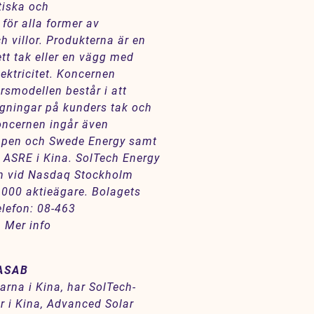
tiska och
för alla former av
h villor. Produkterna är en
ett tak eller en vägg med
lektricitet. Koncernen
rsmodellen består i att
ggningar på kunders tak och
koncernen ingår även
uppen och Swede Energy samt
ASRE i Kina. SolTech Energy
th vid Nasdaq Stockholm
 000 aktieägare. Bolagets
elefon: 08-463
. Mer info
 ASAB
garna i Kina, har SolTech-
 i Kina, Advanced Solar