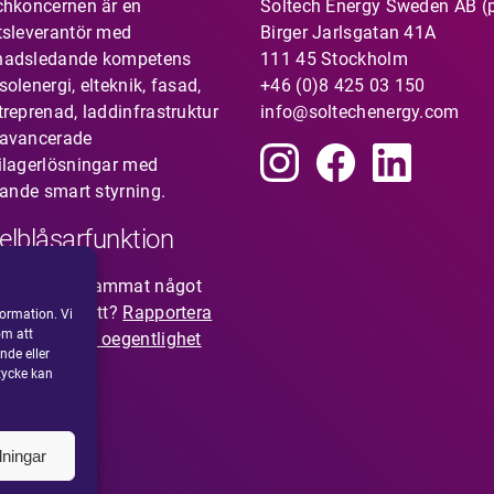
chkoncernen är en
Soltech Energy Sweden AB (
tsleverantör med
Birger Jarlsgatan 41A
nadsledande kompetens
111 45 Stockholm
olenergi, elteknik, fasad,
+46 (0)8 425 03 150
treprenad, laddinfrastruktur
info@soltechenergy.com
avancerade
ilagerlösningar med
rande smart styrning.
elblåsarfunktion
du uppmärksammat något
nte känns rätt?
Rapportera
ormation. Vi
om att
isstanke om oegentlighet
nde eller
tycke kan
lningar