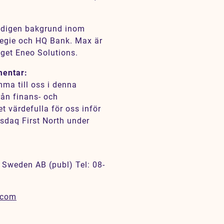
gedigen bakgrund inom
egie och HQ Bank. Max är
get Eneo Solutions.
mentar:
mma till oss i denna
rån finans- och
 värdefulla för oss inför
sdaq First North under
 Sweden AB (publ) Tel: 08-
.com