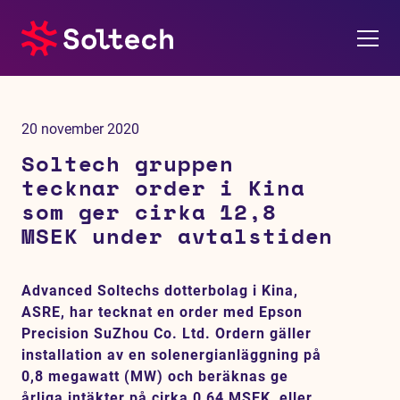
Om oss
20 november 2020
Pressrum
Soltech gruppen
tecknar order i Kina
Tjänster
som ger cirka 12,8
MSEK under avtalstiden
Referensprojekt
Advanced Soltechs dotterbolag i Kina,
Investerare
ASRE, har tecknat en order med Epson
Precision SuZhou Co. Ltd. Ordern gäller
Hållbarhet
installation av en solenergianläggning på
0,8 megawatt (MW) och beräknas ge
årliga intäkter på cirka 0,64 MSEK, eller