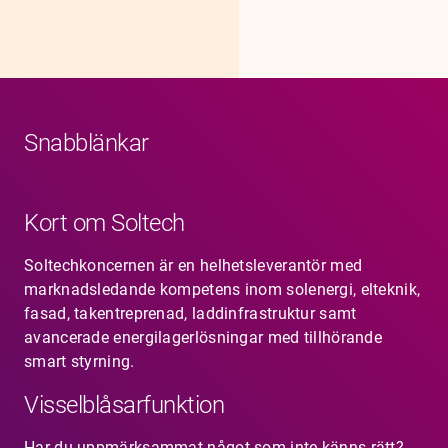
Snabblänkar
Kort om Soltech
Soltechkoncernen är en helhetsleverantör med
marknadsledande kompetens inom solenergi, elteknik,
fasad, takentreprenad, laddinfrastruktur samt
avancerade energilagerlösningar med tillhörande
smart styrning.
Visselblåsarfunktion
Har du uppmärksammat något som inte känns rätt?