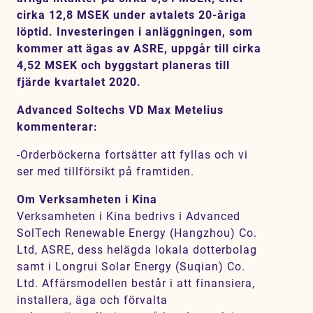
Karriär
cirka 12,8 MSEK under avtalets 20-åriga
löptid. Investeringen i anläggningen, som
Jobb
kommer att ägas av ASRE, uppgår till cirka
4,52 MSEK och byggstart planeras till
Kontakt
fjärde kvartalet 2020.
Advanced Soltechs VD Max Metelius
kommenterar:
-Orderböckerna fortsätter att fyllas och vi
ser med tillförsikt på framtiden.
Om Verksamheten i Kina
Verksamheten i Kina bedrivs i Advanced
SolTech Renewable Energy (Hangzhou) Co.
Ltd, ASRE, dess helägda lokala dotterbolag
samt i Longrui Solar Energy (Suqian) Co.
Ltd. Affärsmodellen består i att finansiera,
installera, äga och förvalta