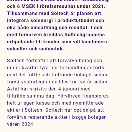
Karriär
och 6 MSEK i rörelseresultat under 2021.
Tillsammans med Soltech är planen att
Jobb
integrera solenergi i produktutbudet och
öka både omsättning och resultat. I och
Kontakt
med förvärven breddas Soltechgruppens
erbjudande till kunder som vill kombinera
solceller och sedumtak.
Soltech fortsätter att förvärva bolag och
under kvartal fyra har förhandlingar förts
med det tolfte och trettonde bolaget sedan
förvärvsstrategin inleddes för två år sedan.
Avtal har skrivits den 4 januari med
tillträde samma dag. Förvärven finansieras
helt ur egen kassa och med nyemitterade
aktier i Soltech. Soltech har option på att
förvärva resterande aktier i bägge bolagen
våren 2024.