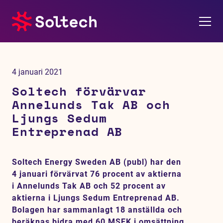
Om oss
4 januari 2021
Pressrum
Soltech förvärvar
Annelunds Tak AB och
Tjänster
Ljungs Sedum
Entreprenad AB
Referensprojekt
Soltech Energy Sweden AB (publ) har den
Investerare
4 januari förvärvat 76 procent av aktierna
i Annelunds Tak AB och 52 procent av
Hållbarhet
aktierna i Ljungs Sedum Entreprenad AB.
Bolagen har sammanlagt 18 anställda och
beräknas bidra med 60 MSEK i omsättning