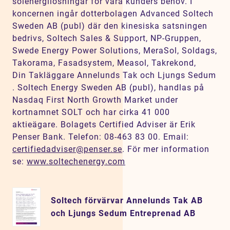
solenergilösningar för våra kunders behov. I
koncernen ingår dotterbolagen Advanced Soltech
Sweden AB (publ) där den kinesiska satsningen
bedrivs, Soltech Sales & Support, NP-Gruppen,
Swede Energy Power Solutions, MeraSol, Soldags,
Takorama, Fasadsystem, Measol, Takrekond,
Din Takläggare Annelunds Tak och Ljungs Sedum
. Soltech Energy Sweden AB (publ), handlas på
Nasdaq First North Growth Market under
kortnamnet SOLT och har cirka 41 000
aktieägare. Bolagets Certified Adviser är Erik
Penser Bank. Telefon: 08-463 83 00. Email:
certifiedadviser@penser.se
. För mer information
se:
www.soltechenergy.com
Soltech förvärvar Annelunds Tak AB
och Ljungs Sedum Entreprenad AB