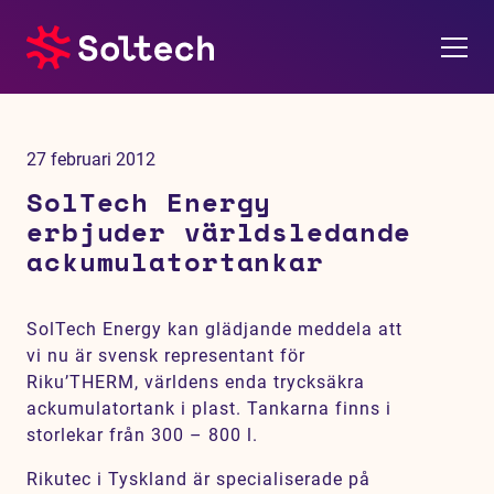
Om oss
27 februari 2012
Pressrum
SolTech Energy
erbjuder världsledande
Tjänster
ackumulatortankar
Referensprojekt
SolTech Energy kan glädjande meddela att
vi nu är svensk representant för
Investerare
Riku’THERM, världens enda trycksäkra
ackumulatortank i plast. Tankarna finns i
Hållbarhet
storlekar från 300 – 800 l.
Rikutec i Tyskland är specialiserade på