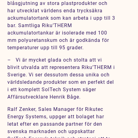
blåsgjutning av stora plastprodukter och
Karriär
har utvecklat världens enda trycksäkra
Jobb
ackumulatortank som kan arbeta i upp till 3
bar. Samtliga Riku’THERM
Kontakt
ackumulatortankar är isolerade med 100
mm polyuretanskum och är godkända för
temperaturer upp till 95 grader.
– Vi är mycket glada och stolta att vi
blivit utvalda att representera Riku’THERM i
Sverige. Vi ser dessutom dessa unika och
världsledande produkter som en perfekt del
i ett komplett SolTech System säger
Affärsutvecklare Henrik Båge.
Ralf Zenker, Sales Manager för Rikutec
Energy Systems, uppger att bolaget har
letat efter en passande partner för den
svenska marknaden och uppskattar