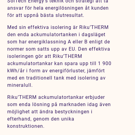
SolTech Energy’s teknik och strategi att ta
ansvar för hela energilösningen åt kunden
för att uppnå bästa slutresultat.
Med sin effektiva isolering är Riku’THERM
den enda ackumulatortanken i dagsläget
som har energiklassning A eller B enligt de
normer som satts upp av EU. Den effektiva
isoleringen gör att Riku’THERM
ackumulatortankar kan spara upp till 1 900
kWh/år i form av energiförluster, jämfört
med en traditionell tank med isolering av
mineralull.
Riku’THERM ackumulatortankar erbjuder
som enda lösning på marknaden idag även
möjlighet att ändra bestyckningen i
efterhand, genom den unika
konstruktionen.