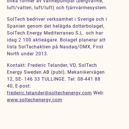
olika former av värmepumpar (bergvärme,
luft/vatten, luft/luft) och fjärrvärmesystem.
SolTech bedriver verksamhet i Sverige och i
Spanien genom det helägda dotterbolaget,
SolTech Energy Mediterraneo S.L. och har
idag 2 100 aktieägare. Bolaget planerar att
lista SolTechaktien på Nasdaq/OMX, First
North under 2013.
Kontakt:
Frederic Telander, VD, SolTech
Energy Sweden AB (publ),
Mekanikervägen
12, SE- 146 33 TULLINGE.
Tel: 08-441 88
40, E-post:
frederic.telander@soltechenergy.com
Web:
www.soltechenergy.com