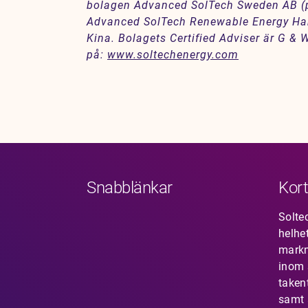
bolagen Advanced SolTech Sweden AB (p
Advanced SolTech Renewable Energy Han
Kina. Bolagets Certified Adviser är G &
på:
www.soltechenergy.com
Snabblänkar
Kort
Solte
helhe
mark
inom s
taken
samt 