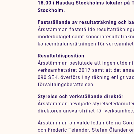
18.00 i Nasdaq Stockholms lokaler på 
Karriär
Stockholm.
Jobb
Fastställande av resultaträkning och b
Kontakt
Årsstämman fastställde resultaträkning
moderbolaget samt koncernresultaträkn
koncernbalansräkningen för verksamhet
Resultatdisposition
Årsstämman beslutade att ingen utdelni
verksamhetsåret 2017 samt att det ansa
090 SEK, överförs i ny räkning enligt v
förvaltningsberättelsen.
Styrelse och verkställande direktör
Årsstämman beviljade styrelseledamöter
direktören ansvarsfrihet för verksamhet
Årsstämman omvalde ledamöterna Göran
och Frederic Telander. Stefan Ölander om