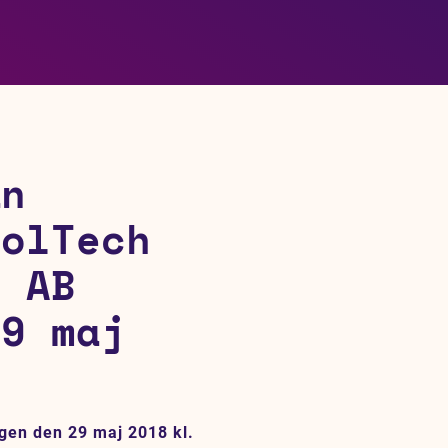
ån
SolTech
n AB
29 maj
gen den 29 maj 2018 kl.