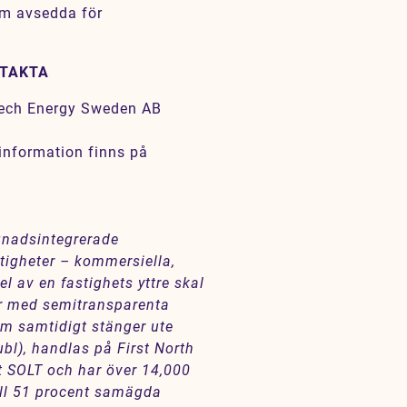
am avsedda för
NTAKTA
lTech Energy Sweden AB
information finns på
gnadsintegrerade
stigheter – kommersiella,
el av en fastighets yttre skal
ter med semitransparenta
som samtidigt stänger ute
l), handlas på First North
 SOLT och har över 14,000
till 51 procent samägda