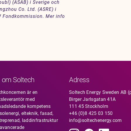
ubl) (ASAB) i Sverige och
gzhou Co. Ltd. (ASRE) i
 W Fondkommission. Mer info
 om Soltech
Adress
chkoncernen är en
Soltech Energy Sweden AB (
tsleverantör med
Birger Jarlsgatan 41A
nadsledande kompetens
111 45 Stockholm
olenergi, elteknik, fasad,
+46 (0)8 425 03 150
treprenad, laddinfrastruktur
info@soltechenergy.com
avancerade