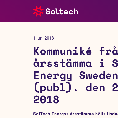
Om oss
1 juni 2018
Pressrum
Kommuniké fr
Tjänster
årsstämma i 
Energy Swede
Referensprojekt
(publ). den 
Investerare
2018
Hållbarhet
SolTech Energys årsstämma hölls tisda