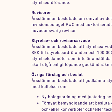
styrelseordförande.
Revisorer
Årsstämman beslutade om omval av det 
revisionsbolaget PwC med auktoriserade
huvudansvarig revisor.
Styrelse- och revisorsarvode
Årsstämman beslutade att styrelsearvo
SEK till styrelseordföranden och 100 000
styrelseledamöter som inte är anställda
skall utgå̊ enligt löpande godkänd räkn
Övriga förslag och beslut
Årsstämman beslutade att godkänna styr
med kallelsen om:
Ny bolagsordning med justering av 
Förnyat bemyndigande att besluta 
och/eller konvertibler och/eller tec