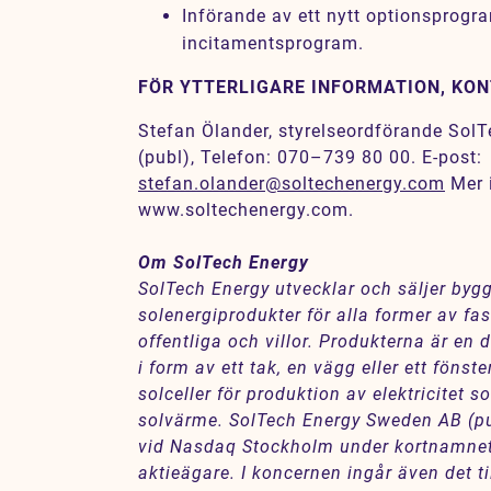
Införande av ett nytt optionsprogr
incitamentsprogram.
FÖR YTTERLIGARE INFORMATION, KO
Stefan Ölander, styrelseordförande So
(publ), Telefon: 070–739 80 00. E-post:
stefan.olander@soltechenergy.com
Mer 
www.soltechenergy.com.
Om SolTech Energy
SolTech Energy utvecklar och säljer byg
solenergiprodukter för alla former av fa
offentliga och villor. Produkterna är en d
i form av ett tak, en vägg eller ett föns
solceller för produktion av elektricitet 
solvärme. SolTech Energy Sweden AB (pub
vid Nasdaq Stockholm under kortnamnet
aktieägare. I koncernen ingår även det 