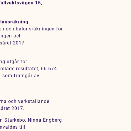
Tullvaktsvägen 15,
alansräkning
en och balansräkningen för
ingen och
såret 2017.
ng utgår för
mlade resultatet, 66 674
ad som framgår av
na och verkställande
såret 2017.
 Starkebo, Ninna Engberg
valdes till