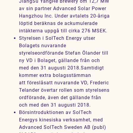
JiangSu YangHe Brewery om 12,7 MW
av sin partner Advanced Solar Power
Hangzhou Inc. Under avtalets 20-åriga
löptid beräknas de ackumulerade
intäkterna uppgå till cirka 276 MSEK.
Styrelsen i SolTech Energy utser
Bolagets nuvarande
styrelseordförande Stefan Ölander till
ny VD i Bolaget, gällande från och
med den 31 augusti 2018.
Samtidigt
kommer extra bolagsstämman
att föreslås
att nuvarande VD, Frederic
Telander övertar rollen som styrelsens
ordförande, även det gällande från
och med den 31 augusti 2018.
Börsintroduktionen av SolTech
Energys kinesiska verksamhet, med
Advanced SolTech Sweden AB (publ)