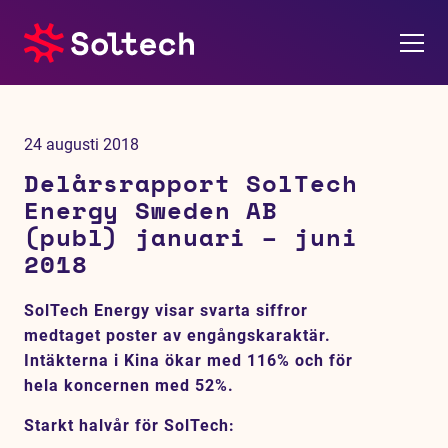
Om oss
24 augusti 2018
Pressrum
Delårsrapport SolTech
Energy Sweden AB
Tjänster
(publ) januari – juni
2018
Referensprojekt
SolTech Energy visar svarta siffror
Investerare
medtaget poster av engångskaraktär.
Intäkterna i Kina ökar med 116% och för
Hållbarhet
hela koncernen med 52%.
Starkt halvår för SolTech: