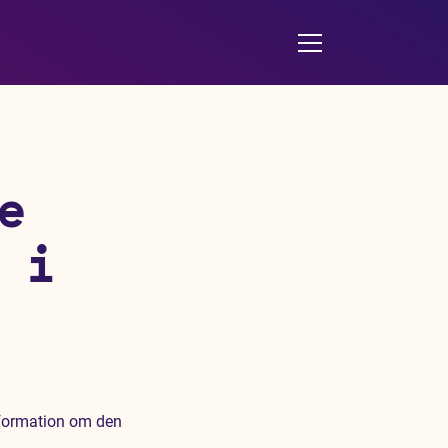
e
 i
nformation om den