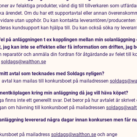
ner av felaktiga produkter, vänd dig till tillverkaren som utfärda
a ärendet. Om du har ett supportavtal eller annan överensko
e vidare utan upphör. Du kan kontakta leverantören/producenten 
eras kundsupport kan hjälpa till. Du kan också söka ny leveran
fel på anläggningen t ex kopplingen mellan min solanläggning 
t, jag kan inte se effekten eller få information om driften, jag 
en reparatör och anmäla din fordran för åtgärdande av felet till 
n
soldags@walthon.se
a mitt avtal som tecknades med Soldags nyligen?
avtal kan mailas till konkursboet på mailadressen
soldags@wa
mentköplagen kring min anläggning då jag vill häva köpet?
 finns inte ett generellt svar. Det beror på hur avtalet är skrivet
gan om hävning till konkursboet på mailadressen
soldags@walt
anläggning levererad några dagar innan konkursen men får nu 
kursboet på mailadress
soldags@walthon.se
och ange