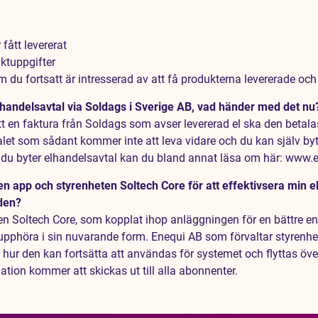
 fått levererat
aktuppgifter
 du fortsatt är intresserad av att få produkterna levererade och
lhandelsavtal via Soldags i Sverige AB, vad händer med det nu
t en faktura från Soldags som avser levererad el ska den betalas
let som sådant kommer inte att leva vidare och du kan själv byta
 du byter elhandelsavtal kan du bland annat läsa om här: www.e
en app och styrenheten Soltech Core för att effektivsera min e
den?
en Soltech Core, som kopplat ihop anläggningen för en bättre e
pphöra i sin nuvarande form. Enequi AB som förvaltar styren
hur den kan fortsätta att användas för systemet och flyttas över 
tion kommer att skickas ut till alla abonnenter.