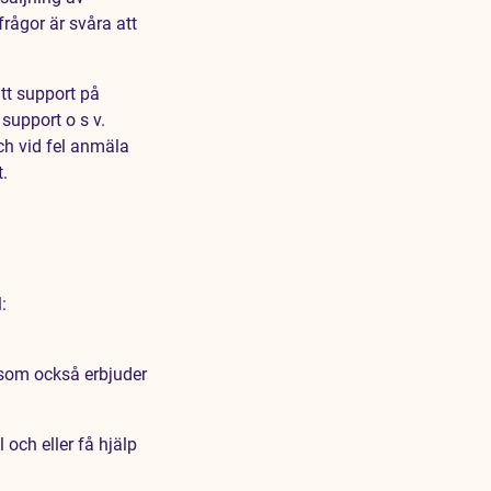
frågor är svåra att
.
tt support på
support o s v.
och vid fel anmäla
t.
:
 som också erbjuder
och eller få hjälp