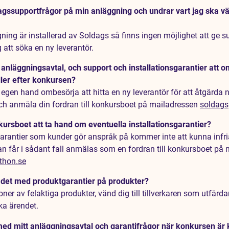
agssupportfrågor på min anläggning och undrar vart jag ska v
ning är installerad av Soldags så finns ingen möjlighet att ge su
att söka en ny leverantör.
anläggningsavtal, och support och installationsgarantier att 
eller efter konkursen?
å egen hand ombesörja att hitta en ny leverantör för att åtgärda
h anmäla din fordran till konkursboet på mailadressen
soldag
rsboet att ta hand om eventuella installationsgarantier?
garantier som kunder gör anspråk på kommer inte att kunna infr
n får i sådant fall anmälas som en fordran till konkursboet på m
thon.se
 det med produktgarantier på produkter?
ner av felaktiga produkter, vänd dig till tillverkaren som utfärda
a ärendet.
ed mitt anläggningsavtal och garantifrågor när konkursen är 