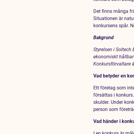
Karriär
Det finns många frå
Jobb
Situationen är natu
konkursens spår. Ne
Kontakt
Bakgrund
Styrelsen i Soltech
ekonomiskt hållbart
Konkursförvaltare 
Vad betyder en ko
Ett företag som int
försättas i konkurs
skulder. Under kon
person som företrä
Vad händer i konk
I en konkurs är mål