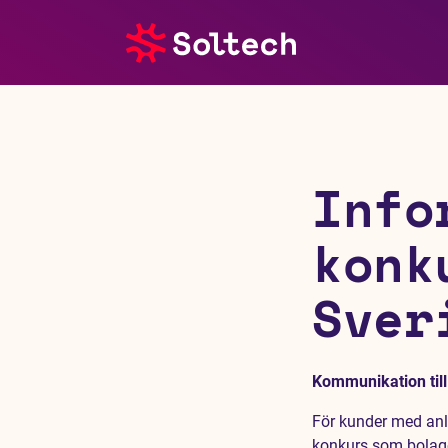
Om oss
Pressrum
Info
Tjänster
konk
Referensprojekt
Sver
Investerare
Hållbarhet
Kommunikation til
För kunder med anl
konkurs som bolag