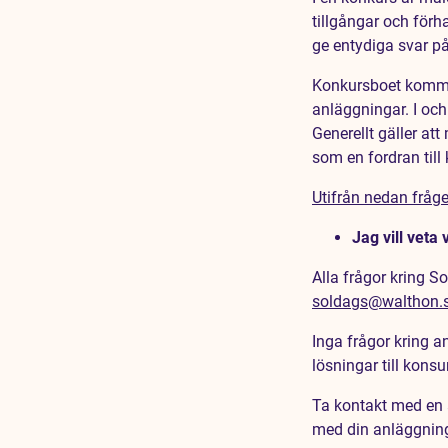
tillgångar och förha
ge entydiga svar på
Konkursboet kommer 
anläggningar. I och
Generellt gäller at
som en fordran till
Utifrån nedan fråge
Jag vill vet
Alla frågor kring S
soldags@walthon.
Inga frågor kring 
lösningar till ko
Ta kontakt med en a
med din anläggnin