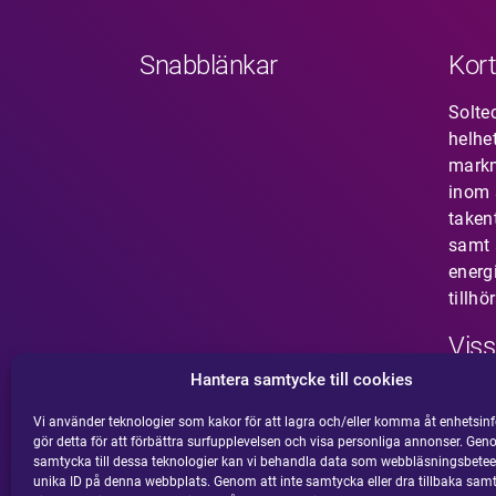
Snabblänkar
Kort
Solte
helhe
mark
inom s
taken
samt 
energ
tillhö
Viss
Hantera samtycke till cookies
Har 
som i
Vi använder teknologier som kakor för att lagra och/eller komma åt enhetsinf
gör detta för att förbättra surfupplevelsen och visa personliga annonser. Gen
din m
samtycka till dessa teknologier kan vi behandla data som webbläsningsbetee
här.
unika ID på denna webbplats. Genom att inte samtycka eller dra tillbaka sam